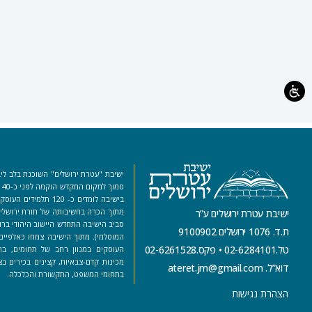
ישיבת "עטרת ירושלים" השוכנת בלב ליב
סמ
בישיבה לומדים כ- 120 ת
מתוך הכרה בחשיבותה של תורת ירושלים
ישיבת עטרת ירושלים ע”ר
סביב הישיבה התחדש היישוב היהודי ברו
ת.ד. 1076 ירושלים 9100902
המוסלמי). מתוך הישיבה צמחו כאלפיים 
טל.02-6284101
•
פקס.02-6261528
העוסקים במגוון רחב של תחומים, בה
מכינות קדם-צבאיות, קצינים בכירים בצ
דוא”ל. ateret.jm@gmail.com
בתחומי המשפט, התקשורת והכלכלה.
הצהרת נגישות