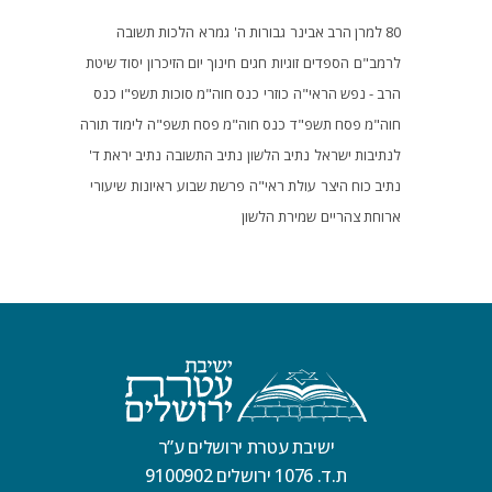
80 למרן הרב אבינר
גבורות ה'
גמרא
הלכות תשובה
לרמב"ם
הספדים
זוגיות
חגים
חינוך
יום הזיכרון
יסוד שיטת
הרב - נפש הראי"ה
כוזרי
כנס חוה"מ סוכות תשפ"ו
כנס
חוה"מ פסח תשפ"ד
כנס חוה"מ פסח תשפ"ה
לימוד תורה
לנתיבות ישראל
נתיב הלשון
נתיב התשובה
נתיב יראת ד'
נתיב כוח היצר
עולת ראי"ה
פרשת שבוע
ראיונות
שיעורי
ארוחת צהריים
שמירת הלשון
ישיבת עטרת ירושלים ע”ר
ת.ד. 1076 ירושלים 9100902