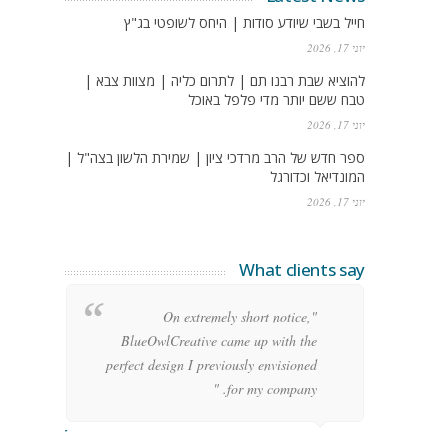
חייל בשבי שיודע סודות | היחס לשופטי בג"ץ
יוני 17, 2026
להוציא שבת רבנו תם | לתרום כליה | מצוות צבא |
טבח ששם יותר מדי פלפל באוכל
יוני 17, 2026
ספר חדש של הרב מרדכי ציון | שמירת הלשון בצה"ל |
המונדיאל וכדורגל
יוני 17, 2026
What clients say
g
"On extremely short notice,
h,
BlueOwlCreative came up with the
!"
perfect design I previously envisioned
for my company. "
rge Stoner