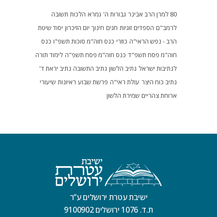
80 למרן הרב אבינר
גבורות ה'
גמרא
הלכות תשובה
לרמב"ם
הספדים
זוגיות
חגים
חינוך
יום הזיכרון
יסוד שיטת
הרב - נפש הראי"ה
כוזרי
כנס חוה"מ סוכות תשפ"ו
כנס
חוה"מ פסח תשפ"ד
כנס חוה"מ פסח תשפ"ה
לימוד תורה
לנתיבות ישראל
נתיב הלשון
נתיב התשובה
נתיב יראת ד'
נתיב כוח היצר
עולת ראי"ה
פרשת שבוע
ראיונות
שיעורי
ארוחת צהריים
שמירת הלשון
ישיבת עטרת ירושלים ע”ר
ת.ד. 1076 ירושלים 9100902