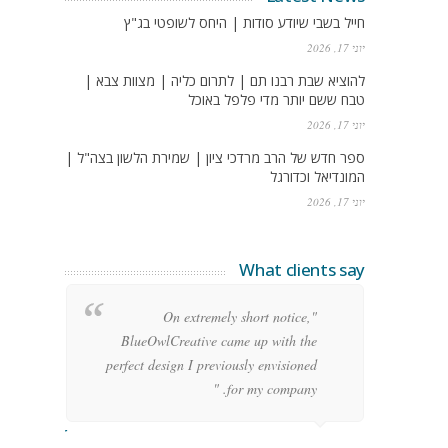
חייל בשבי שיודע סודות | היחס לשופטי בג"ץ
יוני 17, 2026
להוציא שבת רבנו תם | לתרום כליה | מצוות צבא |
טבח ששם יותר מדי פלפל באוכל
יוני 17, 2026
ספר חדש של הרב מרדכי ציון | שמירת הלשון בצה"ל |
המונדיאל וכדורגל
יוני 17, 2026
What clients say
g
"On extremely short notice,
h,
BlueOwlCreative came up with the
!"
perfect design I previously envisioned
for my company. "
rge Stoner