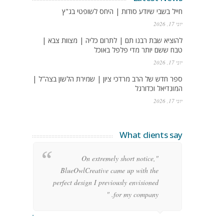
חייל בשבי שיודע סודות | היחס לשופטי בג"ץ
יוני 17, 2026
להוציא שבת רבנו תם | לתרום כליה | מצוות צבא |
טבח ששם יותר מדי פלפל באוכל
יוני 17, 2026
ספר חדש של הרב מרדכי ציון | שמירת הלשון בצה"ל |
המונדיאל וכדורגל
יוני 17, 2026
What clients say
g
"On extremely short notice,
h,
BlueOwlCreative came up with the
!"
perfect design I previously envisioned
for my company. "
rge Stoner