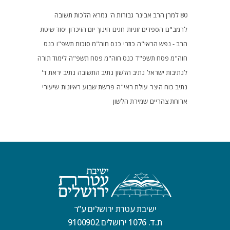
80 למרן הרב אבינר
גבורות ה'
גמרא
הלכות תשובה
לרמב"ם
הספדים
זוגיות
חגים
חינוך
יום הזיכרון
יסוד שיטת
הרב - נפש הראי"ה
כוזרי
כנס חוה"מ סוכות תשפ"ו
כנס
חוה"מ פסח תשפ"ד
כנס חוה"מ פסח תשפ"ה
לימוד תורה
לנתיבות ישראל
נתיב הלשון
נתיב התשובה
נתיב יראת ד'
נתיב כוח היצר
עולת ראי"ה
פרשת שבוע
ראיונות
שיעורי
ארוחת צהריים
שמירת הלשון
ישיבת עטרת ירושלים ע”ר
ת.ד. 1076 ירושלים 9100902