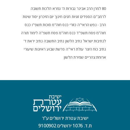
80 למרן הרב אבינר
גבורות ה'
גמרא
הלכות תשובה
לרמב"ם
הספדים
זוגיות
חגים
חינוך
יום הזיכרון
יסוד שיטת
הרב - נפש הראי"ה
כוזרי
כנס חוה"מ סוכות תשפ"ו
כנס
חוה"מ פסח תשפ"ד
כנס חוה"מ פסח תשפ"ה
לימוד תורה
לנתיבות ישראל
נתיב הלשון
נתיב התשובה
נתיב יראת ד'
נתיב כוח היצר
עולת ראי"ה
פרשת שבוע
ראיונות
שיעורי
ארוחת צהריים
שמירת הלשון
ישיבת עטרת ירושלים ע”ר
ת.ד. 1076 ירושלים 9100902