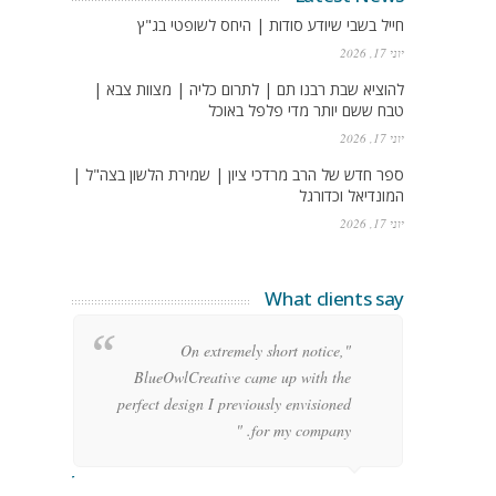
חייל בשבי שיודע סודות | היחס לשופטי בג"ץ
יוני 17, 2026
להוציא שבת רבנו תם | לתרום כליה | מצוות צבא |
טבח ששם יותר מדי פלפל באוכל
יוני 17, 2026
ספר חדש של הרב מרדכי ציון | שמירת הלשון בצה"ל |
המונדיאל וכדורגל
יוני 17, 2026
What clients say
g
"On extremely short notice,
h,
BlueOwlCreative came up with the
!"
perfect design I previously envisioned
for my company. "
rge Stoner