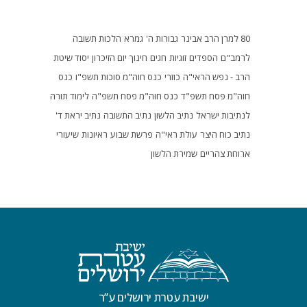
80 למרן הרב אבינר
גבורות ה'
גמרא
הלכות תשובה
לרמב"ם
הספדים
זוגיות
חגים
חינוך
יום הזיכרון
יסוד שיטת
הרב - נפש הראי"ה
כוזרי
כנס חוה"מ סוכות תשפ"ו
כנס
חוה"מ פסח תשפ"ד
כנס חוה"מ פסח תשפ"ה
לימוד תורה
לנתיבות ישראל
נתיב הלשון
נתיב התשובה
נתיב יראת ד'
נתיב כוח היצר
עולת ראי"ה
פרשת שבוע
ראיונות
שיעורי
ארוחת צהריים
שמירת הלשון
ישיבת עטרת ירושלים ע”ר