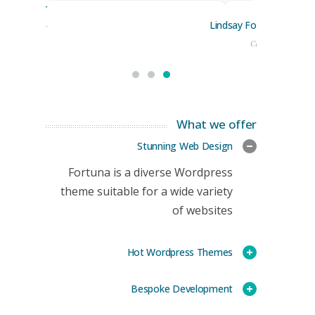
rge Stoner
Lindsay Ford
keting Manager
CEO
What we offer
Stunning Web Design
Fortuna is a diverse Wordpress
theme suitable for a wide variety
of websites
Hot Wordpress Themes
Bespoke Development