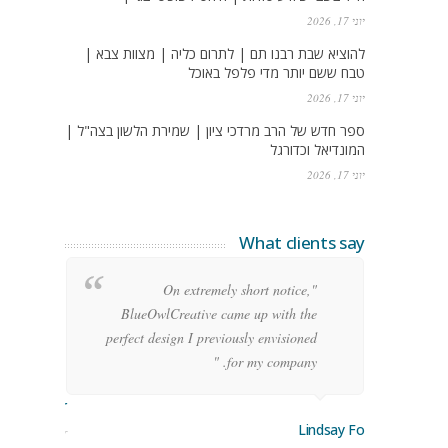
יוני 17, 2026
להוציא שבת רבנו תם | לתרום כליה | מצוות צבא |
טבח ששם יותר מדי פלפל באוכל
יוני 17, 2026
ספר חדש של הרב מרדכי ציון | שמירת הלשון בצה"ל |
המונדיאל וכדורגל
יוני 17, 2026
What clients say
g
"On extremely short notice,
h,
BlueOwlCreative came up with the
!"
perfect design I previously envisioned
for my company. "
rge Stoner
Lindsay Ford
keting Manager