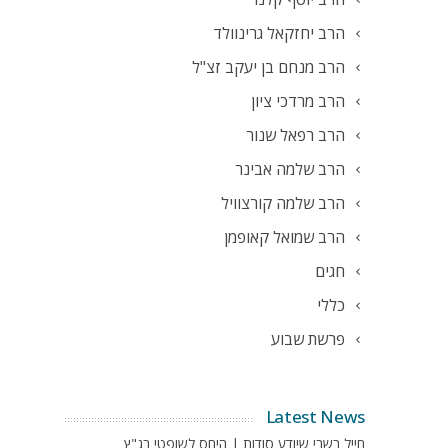
הרב יחזקאל גרינוולד
הרב מנחם בן יעקב זצ"ל
הרב מרדכי ציון
הרב רפאל שנור
הרב שלמה אבינר
הרב שלמה קורצוויל
הרב שמואל קאופמן
חגים
כללי
פרשת שבוע
Latest News
חייל בשבי שיודע סודות | היחס לשופטי בג"ץ