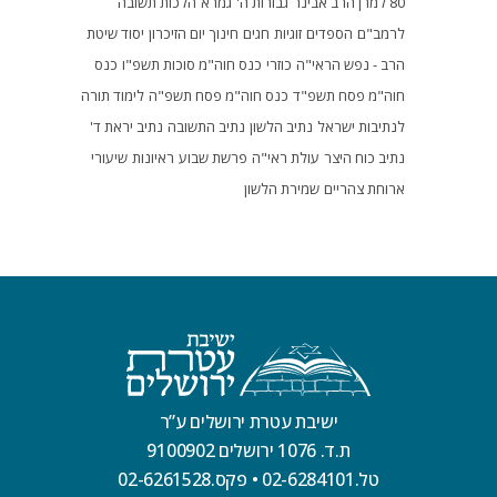
80 למרן הרב אבינר
גבורות ה'
גמרא
הלכות תשובה
לרמב"ם
הספדים
זוגיות
חגים
חינוך
יום הזיכרון
יסוד שיטת
הרב - נפש הראי"ה
כוזרי
כנס חוה"מ סוכות תשפ"ו
כנס
חוה"מ פסח תשפ"ד
כנס חוה"מ פסח תשפ"ה
לימוד תורה
לנתיבות ישראל
נתיב הלשון
נתיב התשובה
נתיב יראת ד'
נתיב כוח היצר
עולת ראי"ה
פרשת שבוע
ראיונות
שיעורי
ארוחת צהריים
שמירת הלשון
ישיבת עטרת ירושלים ע”ר
ת.ד. 1076 ירושלים 9100902
טל.02-6284101
•
פקס.02-6261528