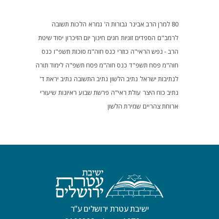
80 למרן הרב אבינר
גבורות ה'
גמרא
הלכות תשובה
לרמב"ם
הספדים
זוגיות
חגים
חינוך
יום הזיכרון
יסוד שיטת
הרב - נפש הראי"ה
כוזרי
כנס חוה"מ סוכות תשפ"ו
כנס
חוה"מ פסח תשפ"ד
כנס חוה"מ פסח תשפ"ה
לימוד תורה
לנתיבות ישראל
נתיב הלשון
נתיב התשובה
נתיב יראת ד'
נתיב כוח היצר
עולת ראי"ה
פרשת שבוע
ראיונות
שיעורי
ארוחת צהריים
שמירת הלשון
ישיבת עטרת ירושלים ע”ר