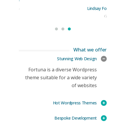
rge Stoner
Lindsay Ford
keting Manager
CEO
What we offer
Stunning Web Design
Fortuna is a diverse Wordpress
theme suitable for a wide variety
of websites
Hot Wordpress Themes
Bespoke Development