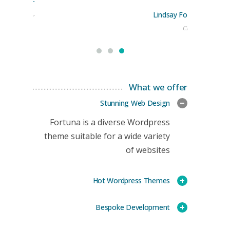
rge Stoner
Lindsay Ford
keting Manager
CEO
What we offer
Stunning Web Design
Fortuna is a diverse Wordpress
theme suitable for a wide variety
of websites
Hot Wordpress Themes
Bespoke Development