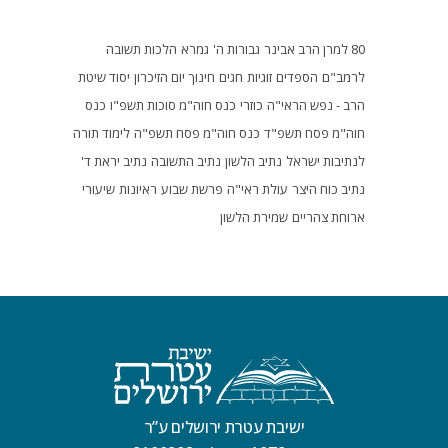
80 למרן הרב אבינר
גבורות ה'
גמרא
הלכות תשובה
לרמב"ם
הספדים
זוגיות
חגים
חינוך
יום הזיכרון
יסוד שיטת
הרב - נפש הראי"ה
כוזרי
כנס חוה"מ סוכות תשפ"ו
כנס
חוה"מ פסח תשפ"ד
כנס חוה"מ פסח תשפ"ה
לימוד תורה
לנתיבות ישראל
נתיב הלשון
נתיב התשובה
נתיב יראת ד'
נתיב כוח היצר
עולת ראי"ה
פרשת שבוע
ראיונות
שיעורי
ארוחת צהריים
שמירת הלשון
ישיבת עטרת ירושלים ע”ר