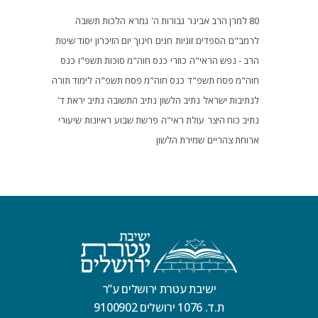
80 למרן הרב אבינר
גבורות ה'
גמרא
הלכות תשובה
לרמב"ם
הספדים
זוגיות
חגים
חינוך
יום הזיכרון
יסוד שיטת
הרב - נפש הראי"ה
כוזרי
כנס חוה"מ סוכות תשפ"ו
כנס
חוה"מ פסח תשפ"ד
כנס חוה"מ פסח תשפ"ה
לימוד תורה
לנתיבות ישראל
נתיב הלשון
נתיב התשובה
נתיב יראת ד'
נתיב כוח היצר
עולת ראי"ה
פרשת שבוע
ראיונות
שיעורי
ארוחת צהריים
שמירת הלשון
ישיבת עטרת ירושלים ע”ר
ת.ד. 1076 ירושלים 9100902