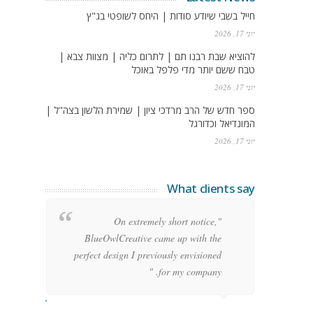
חייל בשבי שיודע סודות | היחס לשופטי בג"ץ
יוני 17, 2026
להוציא שבת רבנו תם | לתרום כליה | מצוות צבא |
טבח ששם יותר מדי פלפל באוכל
יוני 17, 2026
ספר חדש של הרב מרדכי ציון | שמירת הלשון בצה"ל |
המונדיאל וכדורגל
יוני 17, 2026
What clients say
g
"On extremely short notice,
h,
BlueOwlCreative came up with the
!"
perfect design I previously envisioned
for my company. "
rge Stoner