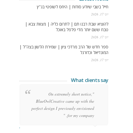
חייל בשבי שיודע סודות | היחס לשופטי בג"ץ
יוני 17, 2026
להוציא שבת רבנו תם | לתרום כליה | מצוות צבא |
טבח ששם יותר מדי פלפל באוכל
יוני 17, 2026
ספר חדש של הרב מרדכי ציון | שמירת הלשון בצה"ל |
המונדיאל וכדורגל
יוני 17, 2026
What clients say
g
"On extremely short notice,
h,
BlueOwlCreative came up with the
!"
perfect design I previously envisioned
for my company. "
rge Stoner