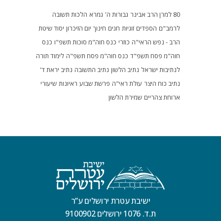
80 למרן הרב אבינר
גבורות ה'
גמרא
הלכות תשובה
לרמב"ם
הספדים
זוגיות
חגים
חינוך
יום הזיכרון
יסוד שיטת
הרב - נפש הראי"ה
כוזרי
כנס חוה"מ סוכות תשפ"ו
כנס
חוה"מ פסח תשפ"ד
כנס חוה"מ פסח תשפ"ה
לימוד תורה
לנתיבות ישראל
נתיב הלשון
נתיב התשובה
נתיב יראת ד'
נתיב כוח היצר
עולת ראי"ה
פרשת שבוע
ראיונות
שיעורי
ארוחת צהריים
שמירת הלשון
ישיבת עטרת ירושלים ע”ר
ת.ד. 1076 ירושלים 9100902