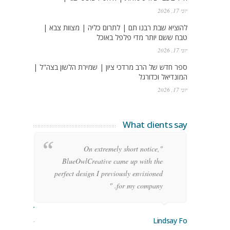
יוני 17, 2026
להוציא שבת רבנו תם | לתרום כליה | מצוות צבא |
טבח ששם יותר מדי פלפל באוכל
יוני 17, 2026
ספר חדש של הרב מרדכי ציון | שמירת הלשון בצה"ל |
המונדיאל וכדורגל
יוני 17, 2026
What clients say
g
"On extremely short notice,
h,
BlueOwlCreative came up with the
!"
perfect design I previously envisioned
for my company. "
rge Stoner
Lindsay Ford
keting Manager