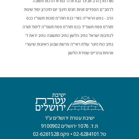
80 למרן הרב אבינר
גבורות ה'
גמרא
הלכות תשובה
לרמב"ם
הספדים
זוגיות
חגים
חינוך
יום הזיכרון
יסוד שיטת
הרב - נפש הראי"ה
כוזרי
כנס חוה"מ סוכות תשפ"ו
כנס
חוה"מ פסח תשפ"ד
כנס חוה"מ פסח תשפ"ה
לימוד תורה
לנתיבות ישראל
נתיב הלשון
נתיב התשובה
נתיב יראת ד'
נתיב כוח היצר
עולת ראי"ה
פרשת שבוע
ראיונות
שיעורי
ארוחת צהריים
שמירת הלשון
ישיבת עטרת ירושלים ע”ר
ת.ד. 1076 ירושלים 9100902
טל.02-6284101
•
פקס.02-6261528