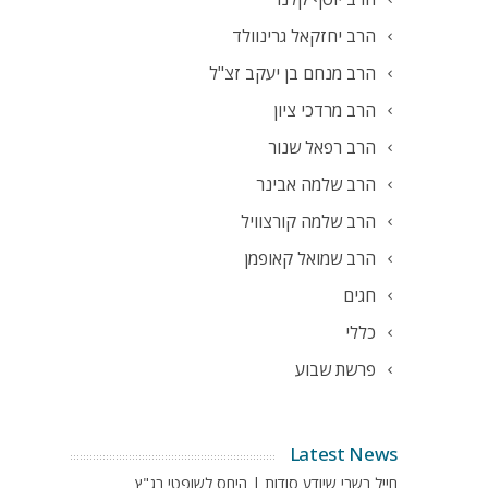
הרב יחזקאל גרינוולד
הרב מנחם בן יעקב זצ"ל
הרב מרדכי ציון
הרב רפאל שנור
הרב שלמה אבינר
הרב שלמה קורצוויל
הרב שמואל קאופמן
חגים
כללי
פרשת שבוע
Latest News
חייל בשבי שיודע סודות | היחס לשופטי בג"ץ