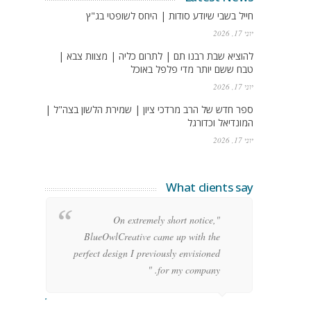
חייל בשבי שיודע סודות | היחס לשופטי בג"ץ
יוני 17, 2026
להוציא שבת רבנו תם | לתרום כליה | מצוות צבא |
טבח ששם יותר מדי פלפל באוכל
יוני 17, 2026
ספר חדש של הרב מרדכי ציון | שמירת הלשון בצה"ל |
המונדיאל וכדורגל
יוני 17, 2026
What clients say
g
"On extremely short notice,
h,
BlueOwlCreative came up with the
!"
perfect design I previously envisioned
for my company. "
rge Stoner