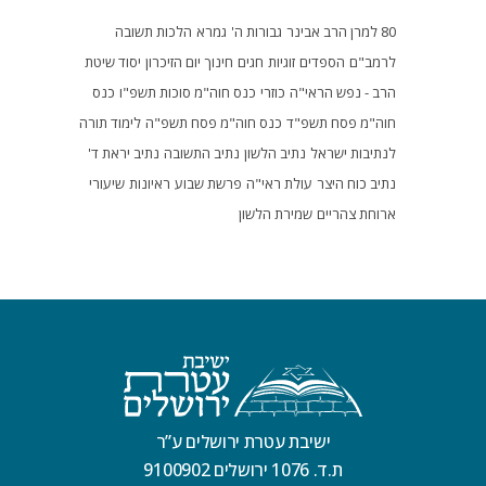
80 למרן הרב אבינר
גבורות ה'
גמרא
הלכות תשובה
לרמב"ם
הספדים
זוגיות
חגים
חינוך
יום הזיכרון
יסוד שיטת
הרב - נפש הראי"ה
כוזרי
כנס חוה"מ סוכות תשפ"ו
כנס
חוה"מ פסח תשפ"ד
כנס חוה"מ פסח תשפ"ה
לימוד תורה
לנתיבות ישראל
נתיב הלשון
נתיב התשובה
נתיב יראת ד'
נתיב כוח היצר
עולת ראי"ה
פרשת שבוע
ראיונות
שיעורי
ארוחת צהריים
שמירת הלשון
ישיבת עטרת ירושלים ע”ר
ת.ד. 1076 ירושלים 9100902