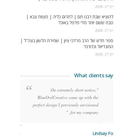
יוני 17, 2026
להוציא שבת רבנו תם | לתרום כליה | מצוות צבא |
טבח ששם יותר מדי פלפל באוכל
יוני 17, 2026
ספר חדש של הרב מרדכי ציון | שמירת הלשון בצה"ל |
המונדיאל וכדורגל
יוני 17, 2026
What clients say
g
"On extremely short notice,
h,
BlueOwlCreative came up with the
!"
perfect design I previously envisioned
for my company. "
rge Stoner
Lindsay Ford
keting Manager