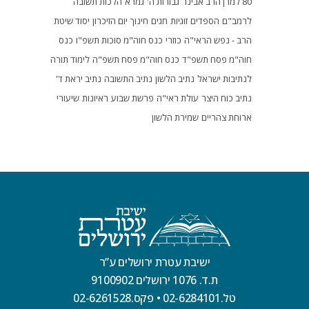
80 למרן הרב אבינר
גבורות ה'
גמרא
הלכות תשובה
לרמב"ם
הספדים
זוגיות
חגים
חינוך
יום הזיכרון
יסוד שיטת
הרב - נפש הראי"ה
כוזרי
כנס חוה"מ סוכות תשפ"ו
כנס
חוה"מ פסח תשפ"ד
כנס חוה"מ פסח תשפ"ה
לימוד תורה
לנתיבות ישראל
נתיב הלשון
נתיב התשובה
נתיב יראת ד'
נתיב כוח היצר
עולת ראי"ה
פרשת שבוע
ראיונות
שיעורי
ארוחת צהריים
שמירת הלשון
ישיבת עטרת ירושלים ע”ר
ת.ד. 1076 ירושלים 9100902
טל.02-6284101
•
פקס.02-6261528