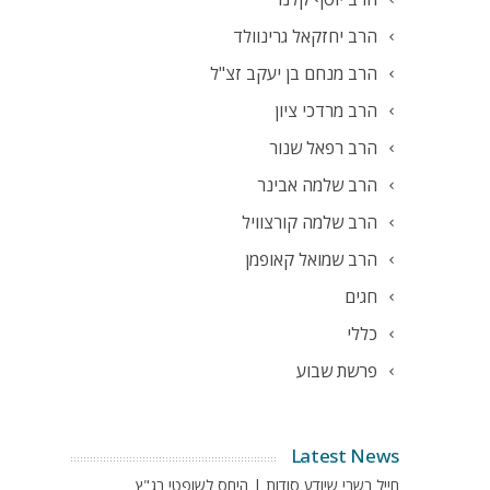
הרב יחזקאל גרינוולד
הרב מנחם בן יעקב זצ"ל
הרב מרדכי ציון
הרב רפאל שנור
הרב שלמה אבינר
הרב שלמה קורצוויל
הרב שמואל קאופמן
חגים
כללי
פרשת שבוע
Latest News
חייל בשבי שיודע סודות | היחס לשופטי בג"ץ