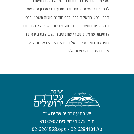
80 למרן הרב אבינר
גבורות ה'
גמרא
הלכות תשובה
לרמב"ם
הספדים
זוגיות
חגים
חינוך
יום הזיכרון
יסוד שיטת
הרב - נפש הראי"ה
כוזרי
כנס חוה"מ סוכות תשפ"ו
כנס
חוה"מ פסח תשפ"ד
כנס חוה"מ פסח תשפ"ה
לימוד תורה
לנתיבות ישראל
נתיב הלשון
נתיב התשובה
נתיב יראת ד'
נתיב כוח היצר
עולת ראי"ה
פרשת שבוע
ראיונות
שיעורי
ארוחת צהריים
שמירת הלשון
ישיבת עטרת ירושלים ע”ר
ת.ד. 1076 ירושלים 9100902
טל.02-6284101
•
פקס.02-6261528