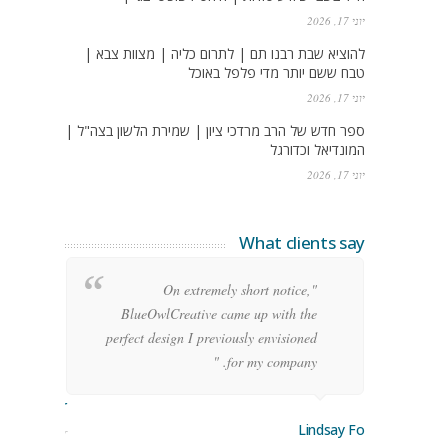
יוני 17, 2026
להוציא שבת רבנו תם | לתרום כליה | מצוות צבא |
טבח ששם יותר מדי פלפל באוכל
יוני 17, 2026
ספר חדש של הרב מרדכי ציון | שמירת הלשון בצה"ל |
המונדיאל וכדורגל
יוני 17, 2026
What clients say
g
"On extremely short notice,
h,
BlueOwlCreative came up with the
!"
perfect design I previously envisioned
for my company. "
rge Stoner
Lindsay Ford
keting Manager