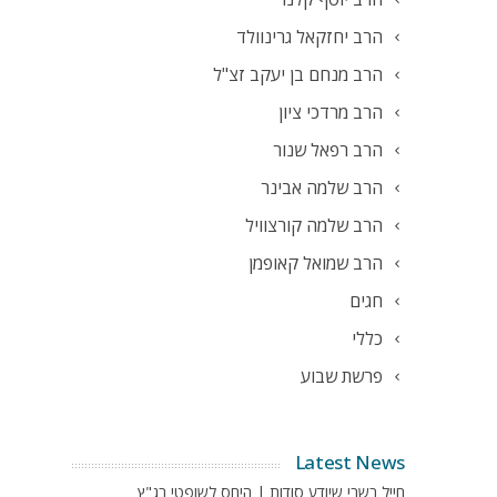
הרב יחזקאל גרינוולד
הרב מנחם בן יעקב זצ"ל
הרב מרדכי ציון
הרב רפאל שנור
הרב שלמה אבינר
הרב שלמה קורצוויל
הרב שמואל קאופמן
חגים
כללי
פרשת שבוע
Latest News
חייל בשבי שיודע סודות | היחס לשופטי בג"ץ