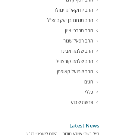
הרב יחזקאל גרינוולד
הרב מנחם בן יעקב זצ"ל
הרב מרדכי ציון
הרב רפאל שנור
הרב שלמה אבינר
הרב שלמה קורצוויל
הרב שמואל קאופמן
חגים
כללי
פרשת שבוע
Latest News
חייל בשבי שיודע סודות | היחס לשופטי בג"ץ