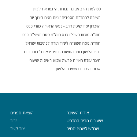
80 למרן הרב אבינר
גבורות ה'
גמרא
הלכות
תשובה לרמב"ם
הספדים
זוגיות
חגים
חינוך
יום
הזיכרון
יסוד שיטת הרב - נפש הראי"ה
כוזרי
כנס
חוה"מ סוכות תשפ"ו
כנס חוה"מ פסח תשפ"ד
כנס
חוה"מ פסח תשפ"ה
לימוד תורה
לנתיבות ישראל
נתיב הלשון
נתיב התשובה
נתיב יראת ד'
נתיב כוח
היצר
עולת ראי"ה
פרשת שבוע
ראיונות
שיעורי
ארוחת צהריים
שמירת הלשון
אודות הישיבה
הוצאת ספרים
שיעורים מבית המדרש
יזכור
שבו”ש לשמיניסטים
צור קשר