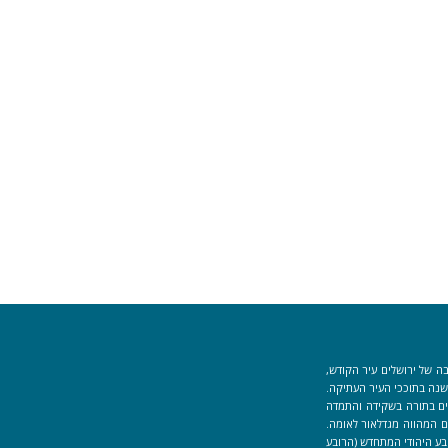
ה של ירושלים עיר הקודש,
וך למקום המקדש הוקמה לפני כ-40 שנה בתוככי העיר העתיקה.
למידים העוסקים בתורה בשקידה והתמדה
 המהווה מגדלאור לאומה.
בע היהודי המתחדש (הרובע