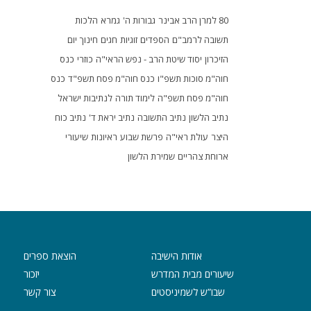
80 למרן הרב אבינר
גבורות ה'
גמרא
הלכות
תשובה לרמב"ם
הספדים
זוגיות
חגים
חינוך
יום
הזיכרון
יסוד שיטת הרב - נפש הראי"ה
כוזרי
כנס
חוה"מ סוכות תשפ"ו
כנס חוה"מ פסח תשפ"ד
כנס
חוה"מ פסח תשפ"ה
לימוד תורה
לנתיבות ישראל
נתיב הלשון
נתיב התשובה
נתיב יראת ד'
נתיב כוח
היצר
עולת ראי"ה
פרשת שבוע
ראיונות
שיעורי
ארוחת צהריים
שמירת הלשון
אודות הישיבה
הוצאת ספרים
שיעורים מבית המדרש
יזכור
שבו”ש לשמיניסטים
צור קשר