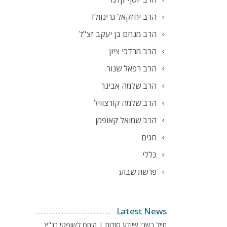
הרב יחזקאל גרינוולד
הרב מנחם בן יעקב זצ"ל
הרב מרדכי ציון
הרב רפאל שנור
הרב שלמה אבינר
הרב שלמה קורצוויל
הרב שמואל קאופמן
חגים
כללי
פרשת שבוע
Latest News
חייל בשבי שיודע סודות | היחס לשופטי בג"ץ