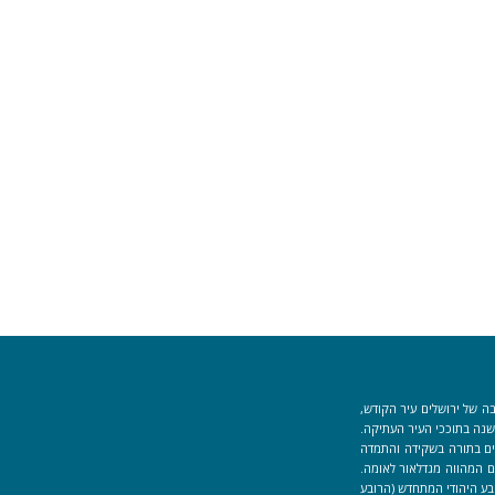
ה של ירושלים עיר הקודש,
וך למקום המקדש הוקמה לפני כ-40 שנה בתוככי העיר העתיקה.
למידים העוסקים בתורה בשקידה והתמדה
 המהווה מגדלאור לאומה.
בע היהודי המתחדש (הרובע