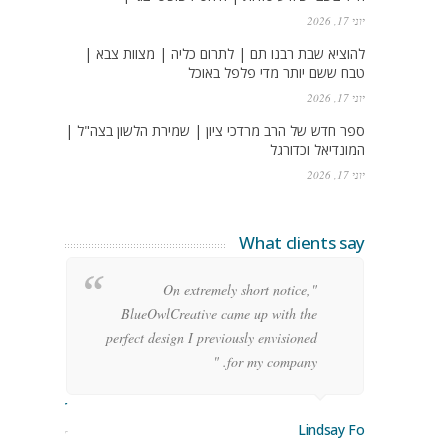
יוני 17, 2026
להוציא שבת רבנו תם | לתרום כליה | מצוות צבא |
טבח ששם יותר מדי פלפל באוכל
יוני 17, 2026
ספר חדש של הרב מרדכי ציון | שמירת הלשון בצה"ל |
המונדיאל וכדורגל
יוני 17, 2026
What clients say
g
"On extremely short notice,
h,
BlueOwlCreative came up with the
!"
perfect design I previously envisioned
for my company. "
rge Stoner
Lindsay Ford
keting Manager