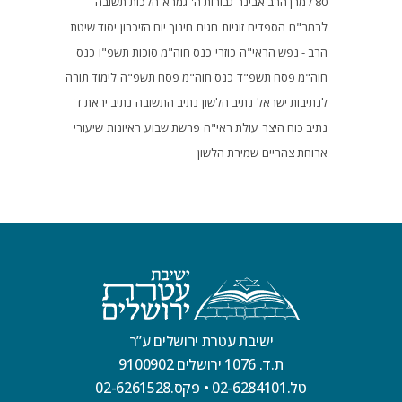
80 למרן הרב אבינר
גבורות ה'
גמרא
הלכות תשובה
לרמב"ם
הספדים
זוגיות
חגים
חינוך
יום הזיכרון
יסוד שיטת
הרב - נפש הראי"ה
כוזרי
כנס חוה"מ סוכות תשפ"ו
כנס
חוה"מ פסח תשפ"ד
כנס חוה"מ פסח תשפ"ה
לימוד תורה
לנתיבות ישראל
נתיב הלשון
נתיב התשובה
נתיב יראת ד'
נתיב כוח היצר
עולת ראי"ה
פרשת שבוע
ראיונות
שיעורי
ארוחת צהריים
שמירת הלשון
ישיבת עטרת ירושלים ע”ר
ת.ד. 1076 ירושלים 9100902
טל.02-6284101
•
פקס.02-6261528