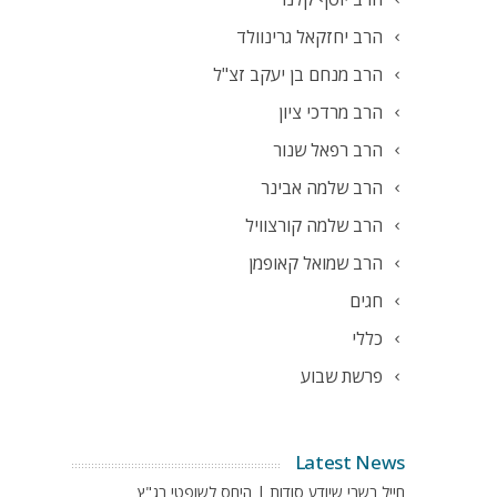
הרב יחזקאל גרינוולד
הרב מנחם בן יעקב זצ"ל
הרב מרדכי ציון
הרב רפאל שנור
הרב שלמה אבינר
הרב שלמה קורצוויל
הרב שמואל קאופמן
חגים
כללי
פרשת שבוע
Latest News
חייל בשבי שיודע סודות | היחס לשופטי בג"ץ