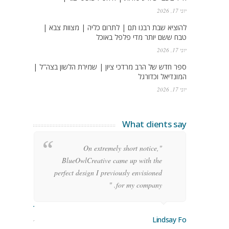
יוני 17, 2026
להוציא שבת רבנו תם | לתרום כליה | מצוות צבא |
טבח ששם יותר מדי פלפל באוכל
יוני 17, 2026
ספר חדש של הרב מרדכי ציון | שמירת הלשון בצה"ל |
המונדיאל וכדורגל
יוני 17, 2026
What clients say
g
"On extremely short notice,
h,
BlueOwlCreative came up with the
!"
perfect design I previously envisioned
for my company. "
rge Stoner
Lindsay Ford
keting Manager