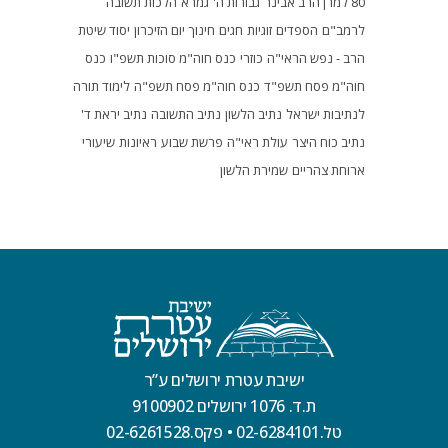
80 למרן הרב אבינר
גבורות ה'
גמרא
הלכות תשובה
לרמב"ם
הספדים
זוגיות
חגים
חינוך
יום הזיכרון
יסוד שיטת
הרב - נפש הראי"ה
כוזרי
כנס חוה"מ סוכות תשפ"ו
כנס
חוה"מ פסח תשפ"ד
כנס חוה"מ פסח תשפ"ה
לימוד תורה
לנתיבות ישראל
נתיב הלשון
נתיב התשובה
נתיב יראת ד'
נתיב כוח היצר
עולת ראי"ה
פרשת שבוע
ראיונות
שיעורי
ארוחת צהריים
שמירת הלשון
ישיבת עטרת ירושלים ע”ר
ת.ד. 1076 ירושלים 9100902
טל.02-6284101
•
פקס.02-6261528