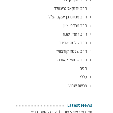
הרב יחזקאל גרינוולד
הרב מנחם בן יעקב זצ"ל
הרב מרדכי ציון
הרב רפאל שנור
הרב שלמה אבינר
הרב שלמה קורצוויל
הרב שמואל קאופמן
חגים
כללי
פרשת שבוע
Latest News
חייל בשבי שיודע סודות | היחס לשופטי בג"ץ