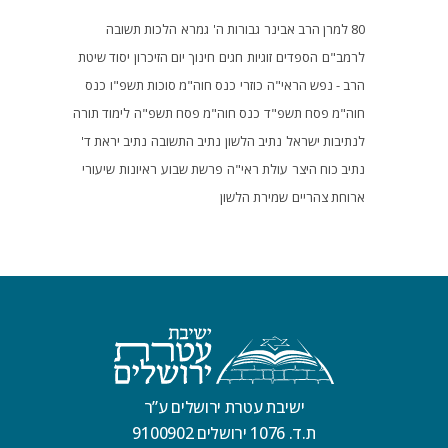
80 למרן הרב אבינר
גבורות ה'
גמרא
הלכות תשובה
לרמב"ם
הספדים
זוגיות
חגים
חינוך
יום הזיכרון
יסוד שיטת
הרב - נפש הראי"ה
כוזרי
כנס חוה"מ סוכות תשפ"ו
כנס
חוה"מ פסח תשפ"ד
כנס חוה"מ פסח תשפ"ה
לימוד תורה
לנתיבות ישראל
נתיב הלשון
נתיב התשובה
נתיב יראת ד'
נתיב כוח היצר
עולת ראי"ה
פרשת שבוע
ראיונות
שיעורי
ארוחת צהריים
שמירת הלשון
ישיבת עטרת ירושלים ע”ר
ת.ד. 1076 ירושלים 9100902