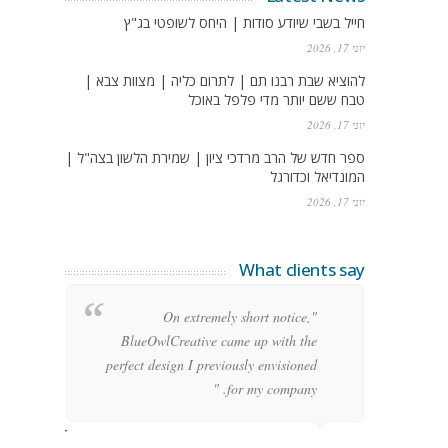
חייל בשבי שיודע סודות | היחס לשופטי בג"ץ
יוני 17, 2026
להוציא שבת רבנו תם | לתרום כליה | מצוות צבא |
טבח ששם יותר מדי פלפל באוכל
יוני 17, 2026
ספר חדש של הרב מרדכי ציון | שמירת הלשון בצה"ל |
המונדיאל וכדורגל
יוני 17, 2026
What clients say
g
"On extremely short notice,
h,
BlueOwlCreative came up with the
!"
perfect design I previously envisioned
for my company. "
rge Stoner