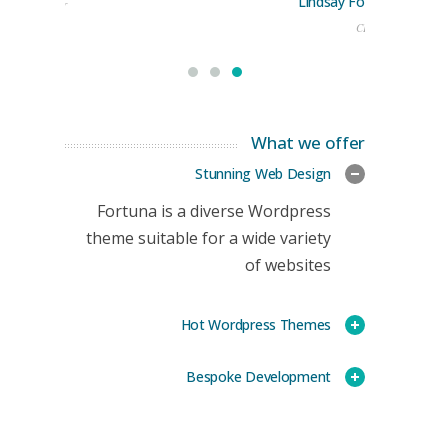
Lindsay Ford
keting Manager
CEO
What we offer
Stunning Web Design
Fortuna is a diverse Wordpress
theme suitable for a wide variety
of websites
Hot Wordpress Themes
Bespoke Development