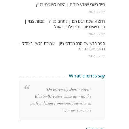
חייל בשבי שיודע סודות | היחס לשופטי בג"ץ
יוני 17, 2026
להוציא שבת רבנו תם | לתרום כליה | מצוות צבא |
טבח ששם יותר מדי פלפל באוכל
יוני 17, 2026
ספר חדש של הרב מרדכי ציון | שמירת הלשון בצה"ל |
המונדיאל וכדורגל
יוני 17, 2026
What clients say
g
"On extremely short notice,
h,
BlueOwlCreative came up with the
!"
perfect design I previously envisioned
for my company. "
rge Stoner