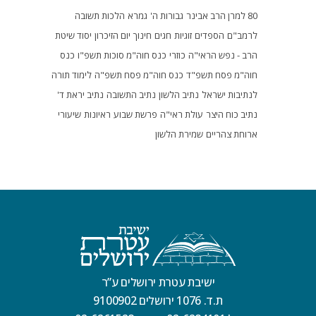
80 למרן הרב אבינר
גבורות ה'
גמרא
הלכות תשובה
לרמב"ם
הספדים
זוגיות
חגים
חינוך
יום הזיכרון
יסוד שיטת
הרב - נפש הראי"ה
כוזרי
כנס חוה"מ סוכות תשפ"ו
כנס
חוה"מ פסח תשפ"ד
כנס חוה"מ פסח תשפ"ה
לימוד תורה
לנתיבות ישראל
נתיב הלשון
נתיב התשובה
נתיב יראת ד'
נתיב כוח היצר
עולת ראי"ה
פרשת שבוע
ראיונות
שיעורי
ארוחת צהריים
שמירת הלשון
ישיבת עטרת ירושלים ע”ר
ת.ד. 1076 ירושלים 9100902