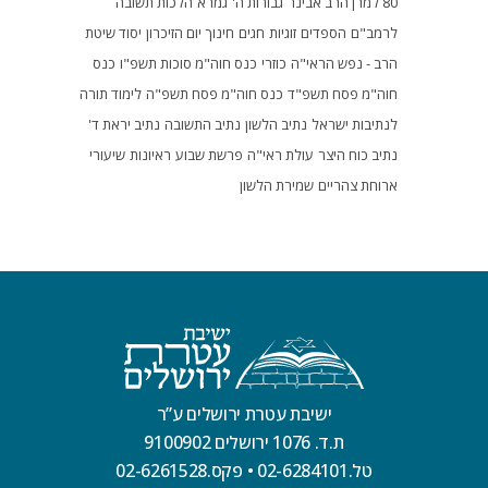
80 למרן הרב אבינר
גבורות ה'
גמרא
הלכות תשובה
לרמב"ם
הספדים
זוגיות
חגים
חינוך
יום הזיכרון
יסוד שיטת
הרב - נפש הראי"ה
כוזרי
כנס חוה"מ סוכות תשפ"ו
כנס
חוה"מ פסח תשפ"ד
כנס חוה"מ פסח תשפ"ה
לימוד תורה
לנתיבות ישראל
נתיב הלשון
נתיב התשובה
נתיב יראת ד'
נתיב כוח היצר
עולת ראי"ה
פרשת שבוע
ראיונות
שיעורי
ארוחת צהריים
שמירת הלשון
ישיבת עטרת ירושלים ע”ר
ת.ד. 1076 ירושלים 9100902
טל.02-6284101
•
פקס.02-6261528