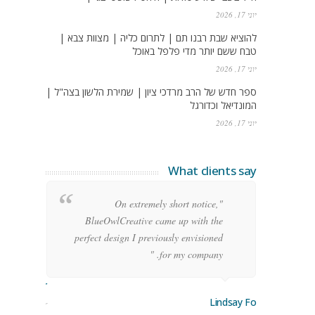
יוני 17, 2026
להוציא שבת רבנו תם | לתרום כליה | מצוות צבא |
טבח ששם יותר מדי פלפל באוכל
יוני 17, 2026
ספר חדש של הרב מרדכי ציון | שמירת הלשון בצה"ל |
המונדיאל וכדורגל
יוני 17, 2026
What clients say
g
"On extremely short notice,
h,
BlueOwlCreative came up with the
!"
perfect design I previously envisioned
for my company. "
rge Stoner
Lindsay Ford
keting Manager