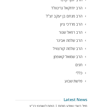
הרב יחזקאל גרינוולד
הרב מנחם בן יעקב זצ"ל
הרב מרדכי ציון
הרב רפאל שנור
הרב שלמה אבינר
הרב שלמה קורצוויל
הרב שמואל קאופמן
חגים
כללי
פרשת שבוע
Latest News
חייל בשבי שיודע סודות | היחס לשופטי בג"ץ