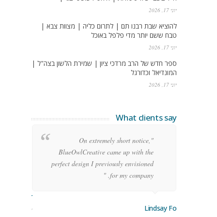
יוני 17, 2026
להוציא שבת רבנו תם | לתרום כליה | מצוות צבא |
טבח ששם יותר מדי פלפל באוכל
יוני 17, 2026
ספר חדש של הרב מרדכי ציון | שמירת הלשון בצה"ל |
המונדיאל וכדורגל
יוני 17, 2026
What clients say
g
"On extremely short notice,
h,
BlueOwlCreative came up with the
!"
perfect design I previously envisioned
for my company. "
rge Stoner
Lindsay Ford
keting Manager