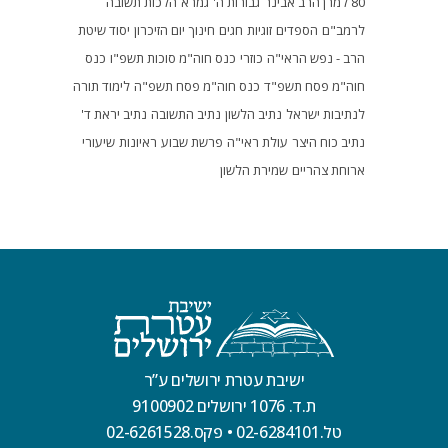
80 למרן הרב אבינר
גבורות ה'
גמרא
הלכות תשובה
לרמב"ם
הספדים
זוגיות
חגים
חינוך
יום הזיכרון
יסוד שיטת
הרב - נפש הראי"ה
כוזרי
כנס חוה"מ סוכות תשפ"ו
כנס
חוה"מ פסח תשפ"ד
כנס חוה"מ פסח תשפ"ה
לימוד תורה
לנתיבות ישראל
נתיב הלשון
נתיב התשובה
נתיב יראת ד'
נתיב כוח היצר
עולת ראי"ה
פרשת שבוע
ראיונות
שיעורי
ארוחת צהריים
שמירת הלשון
ישיבת עטרת ירושלים ע”ר
ת.ד. 1076 ירושלים 9100902
טל.02-6284101
•
פקס.02-6261528