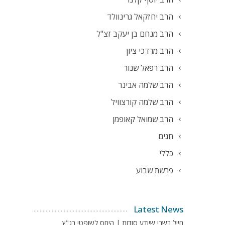
הרב יחזקאל גרינוולד
הרב מנחם בן יעקב זצ"ל
הרב מרדכי ציון
הרב רפאל שנור
הרב שלמה אבינר
הרב שלמה קורצוויל
הרב שמואל קאופמן
חגים
כללי
פרשת שבוע
Latest News
חייל בשבי שיודע סודות | היחס לשופטי בג"ץ