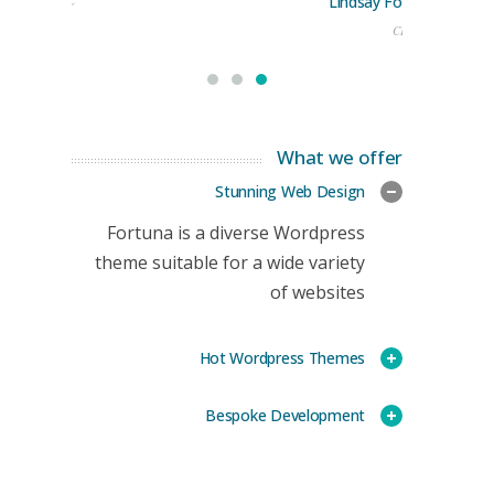
Lindsay Ford
keting Manager
CEO
What we offer
Stunning Web Design
Fortuna is a diverse Wordpress
theme suitable for a wide variety
of websites
Hot Wordpress Themes
Bespoke Development