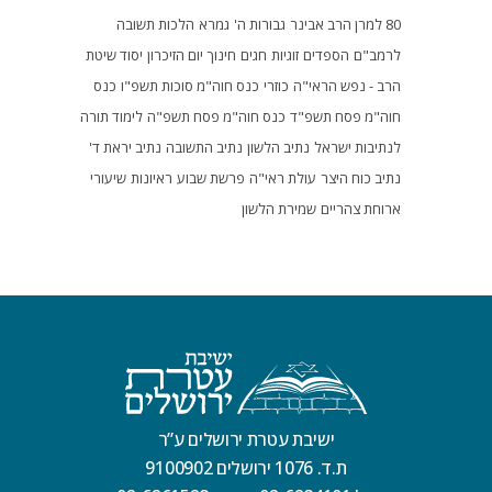
80 למרן הרב אבינר
גבורות ה'
גמרא
הלכות תשובה
לרמב"ם
הספדים
זוגיות
חגים
חינוך
יום הזיכרון
יסוד שיטת
הרב - נפש הראי"ה
כוזרי
כנס חוה"מ סוכות תשפ"ו
כנס
חוה"מ פסח תשפ"ד
כנס חוה"מ פסח תשפ"ה
לימוד תורה
לנתיבות ישראל
נתיב הלשון
נתיב התשובה
נתיב יראת ד'
נתיב כוח היצר
עולת ראי"ה
פרשת שבוע
ראיונות
שיעורי
ארוחת צהריים
שמירת הלשון
ישיבת עטרת ירושלים ע”ר
ת.ד. 1076 ירושלים 9100902