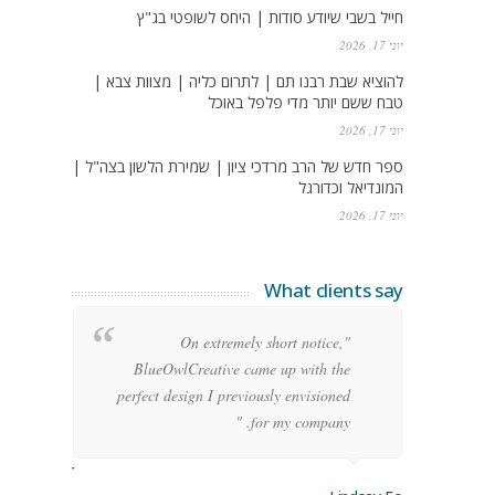
חייל בשבי שיודע סודות | היחס לשופטי בג"ץ
יוני 17, 2026
להוציא שבת רבנו תם | לתרום כליה | מצוות צבא |
טבח ששם יותר מדי פלפל באוכל
יוני 17, 2026
ספר חדש של הרב מרדכי ציון | שמירת הלשון בצה"ל |
המונדיאל וכדורגל
יוני 17, 2026
What clients say
g
"On extremely short notice,
h,
BlueOwlCreative came up with the
!"
perfect design I previously envisioned
for my company. "
rge Stoner