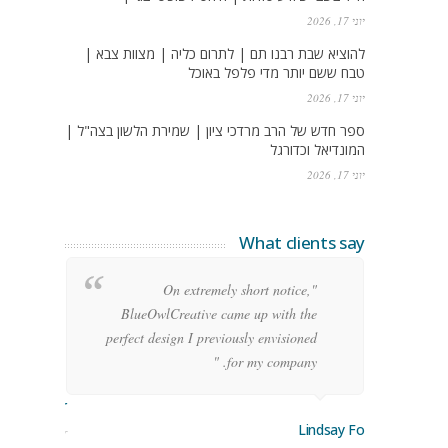
יוני 17, 2026
להוציא שבת רבנו תם | לתרום כליה | מצוות צבא |
טבח ששם יותר מדי פלפל באוכל
יוני 17, 2026
ספר חדש של הרב מרדכי ציון | שמירת הלשון בצה"ל |
המונדיאל וכדורגל
יוני 17, 2026
What clients say
g
"On extremely short notice,
h,
BlueOwlCreative came up with the
!"
perfect design I previously envisioned
for my company. "
rge Stoner
Lindsay Ford
keting Manager