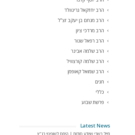
הרב יחזקאל גרינוולד
הרב מנחם בן יעקב זצ"ל
הרב מרדכי ציון
הרב רפאל שנור
הרב שלמה אבינר
הרב שלמה קורצוויל
הרב שמואל קאופמן
חגים
כללי
פרשת שבוע
Latest News
חייל בשבי שיודע סודות | היחס לשופטי בג"ץ