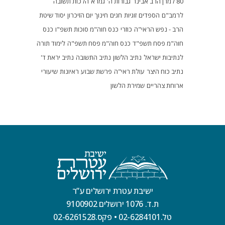
80 למרן הרב אבינר
גבורות ה'
גמרא
הלכות תשובה
לרמב"ם
הספדים
זוגיות
חגים
חינוך
יום הזיכרון
יסוד שיטת
הרב - נפש הראי"ה
כוזרי
כנס חוה"מ סוכות תשפ"ו
כנס
חוה"מ פסח תשפ"ד
כנס חוה"מ פסח תשפ"ה
לימוד תורה
לנתיבות ישראל
נתיב הלשון
נתיב התשובה
נתיב יראת ד'
נתיב כוח היצר
עולת ראי"ה
פרשת שבוע
ראיונות
שיעורי
ארוחת צהריים
שמירת הלשון
ישיבת עטרת ירושלים ע”ר
ת.ד. 1076 ירושלים 9100902
טל.02-6284101
•
פקס.02-6261528