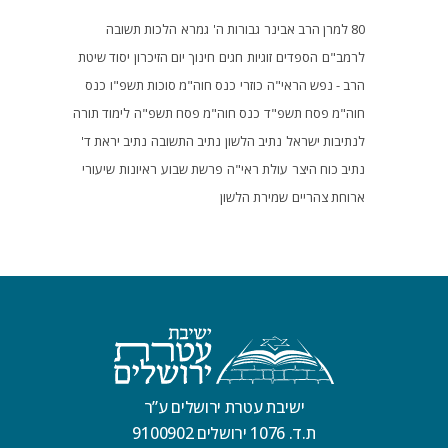
80 למרן הרב אבינר
גבורות ה'
גמרא
הלכות תשובה
לרמב"ם
הספדים
זוגיות
חגים
חינוך
יום הזיכרון
יסוד שיטת
הרב - נפש הראי"ה
כוזרי
כנס חוה"מ סוכות תשפ"ו
כנס
חוה"מ פסח תשפ"ד
כנס חוה"מ פסח תשפ"ה
לימוד תורה
לנתיבות ישראל
נתיב הלשון
נתיב התשובה
נתיב יראת ד'
נתיב כוח היצר
עולת ראי"ה
פרשת שבוע
ראיונות
שיעורי
ארוחת צהריים
שמירת הלשון
ישיבת עטרת ירושלים ע”ר
ת.ד. 1076 ירושלים 9100902