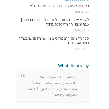
חייל בשבי שיודע סודות | היחס לשופטי בג"ץ
יוני 17, 2026
להוציא שבת רבנו תם | לתרום כליה | מצוות צבא |
טבח ששם יותר מדי פלפל באוכל
יוני 17, 2026
ספר חדש של הרב מרדכי ציון | שמירת הלשון בצה"ל |
המונדיאל וכדורגל
יוני 17, 2026
What clients say
g
"On extremely short notice,
h,
BlueOwlCreative came up with the
!"
perfect design I previously envisioned
for my company. "
rge Stoner