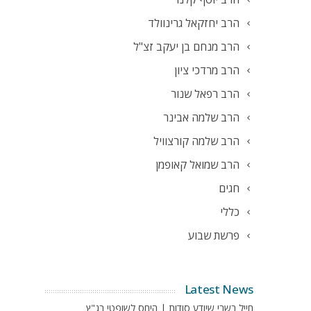
הרב יחזקאל גרינוולד
הרב מנחם בן יעקב זצ"ל
הרב מרדכי ציון
הרב רפאל שנור
הרב שלמה אבינר
הרב שלמה קורצוויל
הרב שמואל קאופמן
חגים
כללי
פרשת שבוע
Latest News
חייל בשבי שיודע סודות | היחס לשופטי בג"ץ