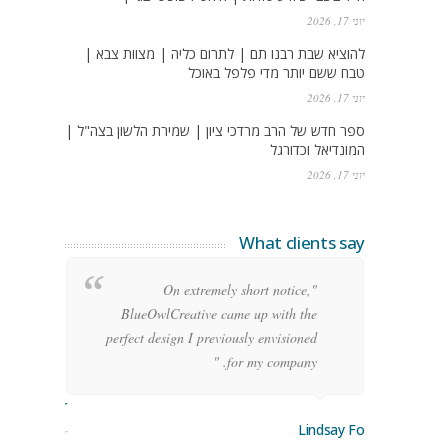
יוני 17, 2026
להוציא שבת רבנו תם | לתרום כליה | מצוות צבא |
טבח ששם יותר מדי פלפל באוכל
יוני 17, 2026
ספר חדש של הרב מרדכי ציון | שמירת הלשון בצה"ל |
המונדיאל וכדורגל
יוני 17, 2026
What clients say
g
"On extremely short notice,
h,
BlueOwlCreative came up with the
!"
perfect design I previously envisioned
for my company. "
rge Stoner
Lindsay Ford
keting Manager