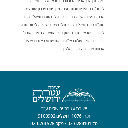
80 למרן הרב אבינר
גבורות ה'
גמרא
הלכות תשובה
לרמב"ם
הספדים
זוגיות
חגים
חינוך
יום הזיכרון
יסוד שיטת
הרב - נפש הראי"ה
כוזרי
כנס חוה"מ סוכות תשפ"ו
כנס
חוה"מ פסח תשפ"ד
כנס חוה"מ פסח תשפ"ה
לימוד תורה
לנתיבות ישראל
נתיב הלשון
נתיב התשובה
נתיב יראת ד'
נתיב כוח היצר
עולת ראי"ה
פרשת שבוע
ראיונות
שיעורי
ארוחת צהריים
שמירת הלשון
ישיבת עטרת ירושלים ע”ר
ת.ד. 1076 ירושלים 9100902
טל.02-6284101
•
פקס.02-6261528