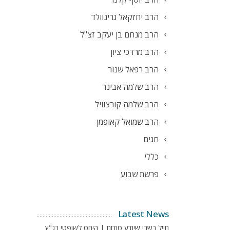
הרב יחזקאל גרינוולד
הרב מנחם בן יעקב זצ"ל
הרב מרדכי ציון
הרב רפאל שנור
הרב שלמה אבינר
הרב שלמה קורצוויל
הרב שמואל קאופמן
חגים
כללי
פרשת שבוע
Latest News
חייל בשבי שיודע סודות | היחס לשופטי בג"ץ