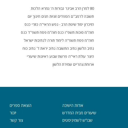
80 למרן הרב אבינר
גבורות ה'
גמרא
הלכות
תשובה לרמב"ם
הספדים
זוגיות
חגים
חינוך
יום
הזיכרון
יסוד שיטת הרב - נפש הראי"ה
כוזרי
כנס
חוה"מ סוכות תשפ"ו
כנס חוה"מ פסח תשפ"ד
כנס
חוה"מ פסח תשפ"ה
לימוד תורה
לנתיבות ישראל
נתיב הלשון
נתיב התשובה
נתיב יראת ד'
נתיב כוח
היצר
עולת ראי"ה
פרשת שבוע
ראיונות
שיעורי
ארוחת צהריים
שמירת הלשון
אודות הישיבה
הוצאת ספרים
שיעורים מבית המדרש
יזכור
שבו”ש לשמיניסטים
צור קשר