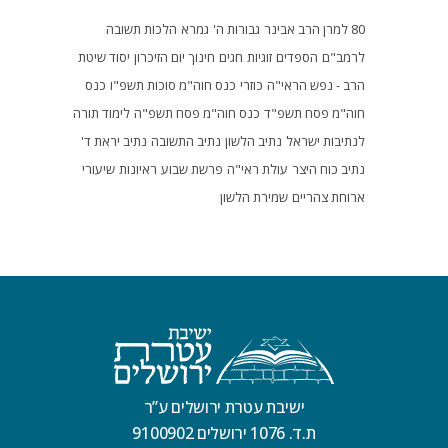
80 למרן הרב אבינר
גבורות ה'
גמרא
הלכות תשובה
לרמב"ם
הספדים
זוגיות
חגים
חינוך
יום הזיכרון
יסוד שיטת
הרב - נפש הראי"ה
כוזרי
כנס חוה"מ סוכות תשפ"ו
כנס
חוה"מ פסח תשפ"ד
כנס חוה"מ פסח תשפ"ה
לימוד תורה
לנתיבות ישראל
נתיב הלשון
נתיב התשובה
נתיב יראת ד'
נתיב כוח היצר
עולת ראי"ה
פרשת שבוע
ראיונות
שיעורי
ארוחת צהריים
שמירת הלשון
ישיבת עטרת ירושלים ע”ר
ת.ד. 1076 ירושלים 9100902