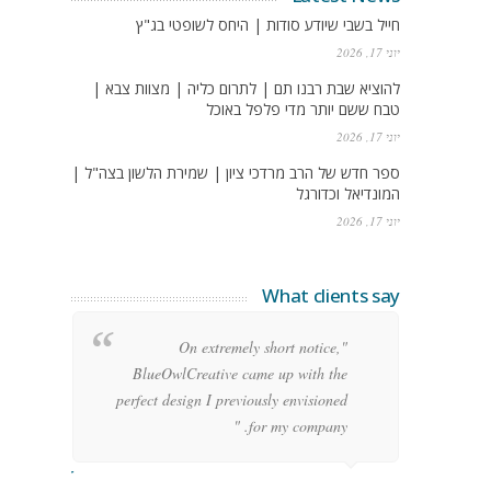
חייל בשבי שיודע סודות | היחס לשופטי בג"ץ
יוני 17, 2026
להוציא שבת רבנו תם | לתרום כליה | מצוות צבא |
טבח ששם יותר מדי פלפל באוכל
יוני 17, 2026
ספר חדש של הרב מרדכי ציון | שמירת הלשון בצה"ל |
המונדיאל וכדורגל
יוני 17, 2026
What clients say
g
"On extremely short notice,
h,
BlueOwlCreative came up with the
!"
perfect design I previously envisioned
for my company. "
rge Stoner