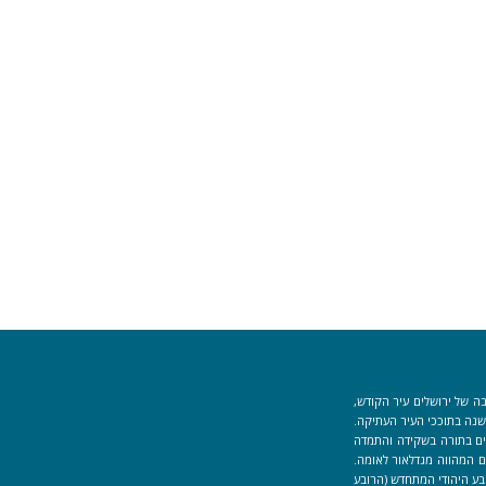
ה של ירושלים עיר הקודש,
וך למקום המקדש הוקמה לפני כ-40 שנה בתוככי העיר העתיקה.
למידים העוסקים בתורה בשקידה והתמדה
 המהווה מגדלאור לאומה.
בע היהודי המתחדש (הרובע