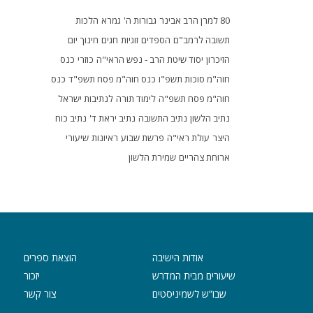
80 למרן הרב אבינר
גבורות ה'
גמרא
הלכות
תשובה לרמב"ם
הספדים
זוגיות
חגים
חינוך
יום
הזיכרון
יסוד שיטת הרב - נפש הראי"ה
כוזרי
כנס
חוה"מ סוכות תשפ"ו
כנס חוה"מ פסח תשפ"ד
כנס
חוה"מ פסח תשפ"ה
לימוד תורה
לנתיבות ישראל
נתיב הלשון
נתיב התשובה
נתיב יראת ד'
נתיב כוח
היצר
עולת ראי"ה
פרשת שבוע
ראיונות
שיעורי
ארוחת צהריים
שמירת הלשון
אודות הישיבה
הוצאת ספרים
שיעורים מבית המדרש
יזכור
שבו”ש לשמיניסטים
צור קשר