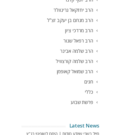
הרב יחזקאל גרינוולד
הרב מנחם בן יעקב זצ"ל
הרב מרדכי ציון
הרב רפאל שנור
הרב שלמה אבינר
הרב שלמה קורצוויל
הרב שמואל קאופמן
חגים
כללי
פרשת שבוע
Latest News
חייל בשבי שיודע סודות | היחס לשופטי בג"ץ