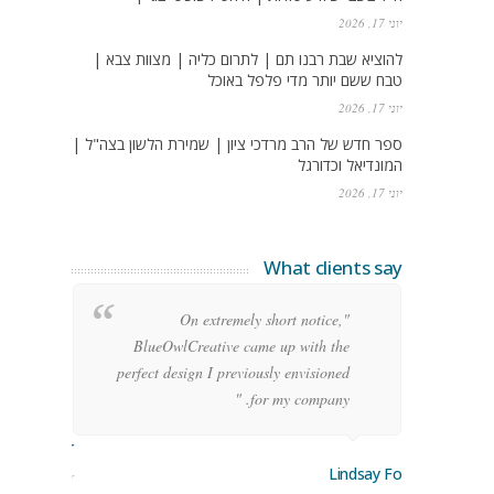
יוני 17, 2026
להוציא שבת רבנו תם | לתרום כליה | מצוות צבא |
טבח ששם יותר מדי פלפל באוכל
יוני 17, 2026
ספר חדש של הרב מרדכי ציון | שמירת הלשון בצה"ל |
המונדיאל וכדורגל
יוני 17, 2026
What clients say
g
"On extremely short notice,
h,
BlueOwlCreative came up with the
!"
perfect design I previously envisioned
for my company. "
rge Stoner
Lindsay Ford
keting Manager