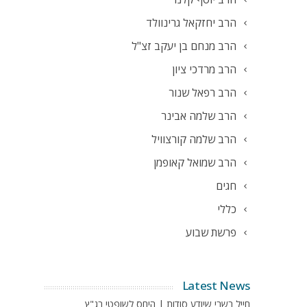
הרב יחזקאל גרינוולד
הרב מנחם בן יעקב זצ"ל
הרב מרדכי ציון
הרב רפאל שנור
הרב שלמה אבינר
הרב שלמה קורצוויל
הרב שמואל קאופמן
חגים
כללי
פרשת שבוע
Latest News
חייל בשבי שיודע סודות | היחס לשופטי בג"ץ