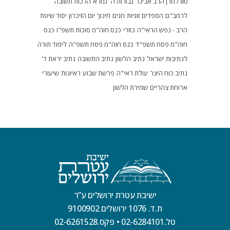
80 למרן הרב אבינר
גבורות ה'
גמרא
הלכות תשובה
לרמב"ם
הספדים
זוגיות
חגים
חינוך
יום הזיכרון
יסוד שיטת
הרב - נפש הראי"ה
כוזרי
כנס חוה"מ סוכות תשפ"ו
כנס
חוה"מ פסח תשפ"ד
כנס חוה"מ פסח תשפ"ה
לימוד תורה
לנתיבות ישראל
נתיב הלשון
נתיב התשובה
נתיב יראת ד'
נתיב כוח היצר
עולת ראי"ה
פרשת שבוע
ראיונות
שיעורי
ארוחת צהריים
שמירת הלשון
ישיבת עטרת ירושלים ע”ר
ת.ד. 1076 ירושלים 9100902
טל.02-6284101
•
פקס.02-6261528