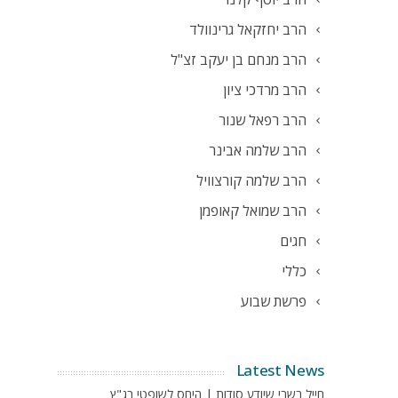
הרב יחזקאל גרינוולד
הרב מנחם בן יעקב זצ"ל
הרב מרדכי ציון
הרב רפאל שנור
הרב שלמה אבינר
הרב שלמה קורצוויל
הרב שמואל קאופמן
חגים
כללי
פרשת שבוע
Latest News
חייל בשבי שיודע סודות | היחס לשופטי בג"ץ