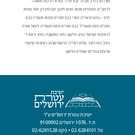
80 למרן הרב אבינר
גבורות ה'
גמרא
הלכות תשובה
לרמב"ם
הספדים
זוגיות
חגים
חינוך
יום הזיכרון
יסוד שיטת
הרב - נפש הראי"ה
כוזרי
כנס חוה"מ סוכות תשפ"ו
כנס
חוה"מ פסח תשפ"ד
כנס חוה"מ פסח תשפ"ה
לימוד תורה
לנתיבות ישראל
נתיב הלשון
נתיב התשובה
נתיב יראת ד'
נתיב כוח היצר
עולת ראי"ה
פרשת שבוע
ראיונות
שיעורי
ארוחת צהריים
שמירת הלשון
ישיבת עטרת ירושלים ע”ר
ת.ד. 1076 ירושלים 9100902
טל.02-6284101
•
פקס.02-6261528