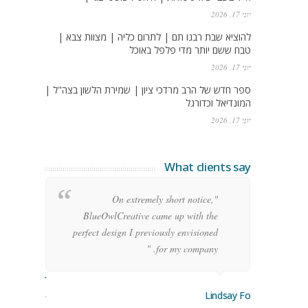
יוני 17, 2026
להוציא שבת רבנו תם | לתרום כליה | מצוות צבא |
טבח ששם יותר מדי פלפל באוכל
יוני 17, 2026
ספר חדש של הרב מרדכי ציון | שמירת הלשון בצה"ל |
המונדיאל וכדורגל
יוני 17, 2026
What clients say
g
"On extremely short notice,
h,
BlueOwlCreative came up with the
!"
perfect design I previously envisioned
for my company. "
rge Stoner
Lindsay Ford
keting Manager