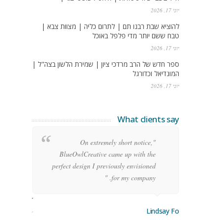
יוני 17, 2026
להוציא שבת רבנו תם | לתרום כליה | מצוות צבא |
טבח ששם יותר מדי פלפל באוכל
יוני 17, 2026
ספר חדש של הרב מרדכי ציון | שמירת הלשון בצה"ל |
המונדיאל וכדורגל
יוני 17, 2026
What clients say
g
"On extremely short notice,
h,
BlueOwlCreative came up with the
!"
perfect design I previously envisioned
for my company. "
rge Stoner
Lindsay Ford
keting Manager