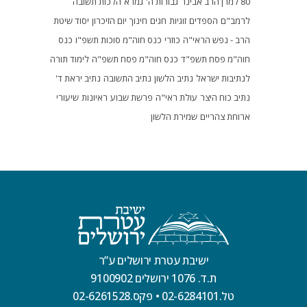
80 למרן הרב אבינר
גבורות ה'
גמרא
הלכות תשובה
לרמב"ם
הספדים
זוגיות
חגים
חינוך
יום הזיכרון
יסוד שיטת
הרב - נפש הראי"ה
כוזרי
כנס חוה"מ סוכות תשפ"ו
כנס
חוה"מ פסח תשפ"ד
כנס חוה"מ פסח תשפ"ה
לימוד תורה
לנתיבות ישראל
נתיב הלשון
נתיב התשובה
נתיב יראת ד'
נתיב כוח היצר
עולת ראי"ה
פרשת שבוע
ראיונות
שיעורי
ארוחת צהריים
שמירת הלשון
ישיבת עטרת ירושלים ע”ר
ת.ד. 1076 ירושלים 9100902
טל.02-6284101
•
פקס.02-6261528