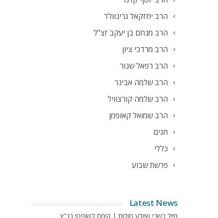
הרב יחזקאל גרינוולד
הרב מנחם בן יעקב זצ"ל
הרב מרדכי ציון
הרב רפאל שנור
הרב שלמה אבינר
הרב שלמה קורצוויל
הרב שמואל קאופמן
חגים
כללי
פרשת שבוע
Latest News
חייל בשבי שיודע סודות | היחס לשופטי בג"ץ