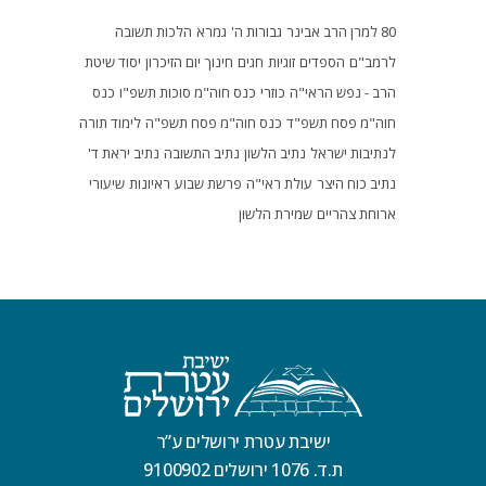
80 למרן הרב אבינר
גבורות ה'
גמרא
הלכות תשובה
לרמב"ם
הספדים
זוגיות
חגים
חינוך
יום הזיכרון
יסוד שיטת
הרב - נפש הראי"ה
כוזרי
כנס חוה"מ סוכות תשפ"ו
כנס
חוה"מ פסח תשפ"ד
כנס חוה"מ פסח תשפ"ה
לימוד תורה
לנתיבות ישראל
נתיב הלשון
נתיב התשובה
נתיב יראת ד'
נתיב כוח היצר
עולת ראי"ה
פרשת שבוע
ראיונות
שיעורי
ארוחת צהריים
שמירת הלשון
ישיבת עטרת ירושלים ע”ר
ת.ד. 1076 ירושלים 9100902