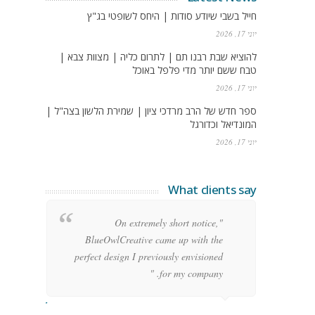
חייל בשבי שיודע סודות | היחס לשופטי בג"ץ
יוני 17, 2026
להוציא שבת רבנו תם | לתרום כליה | מצוות צבא |
טבח ששם יותר מדי פלפל באוכל
יוני 17, 2026
ספר חדש של הרב מרדכי ציון | שמירת הלשון בצה"ל |
המונדיאל וכדורגל
יוני 17, 2026
What clients say
g
"On extremely short notice,
h,
BlueOwlCreative came up with the
!"
perfect design I previously envisioned
for my company. "
rge Stoner