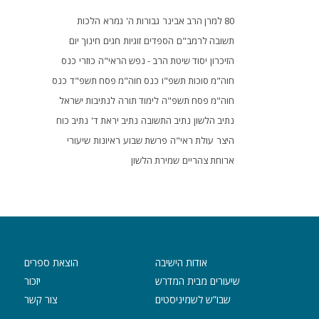
80 למרן הרב אבינר
גבורות ה'
גמרא
הלכות
תשובה לרמב"ם
הספדים
זוגיות
חגים
חינוך
יום
הזיכרון
יסוד שיטת הרב - נפש הראי"ה
כוזרי
כנס
חוה"מ סוכות תשפ"ו
כנס חוה"מ פסח תשפ"ד
כנס
חוה"מ פסח תשפ"ה
לימוד תורה
לנתיבות ישראל
נתיב הלשון
נתיב התשובה
נתיב יראת ד'
נתיב כוח
היצר
עולת ראי"ה
פרשת שבוע
ראיונות
שיעורי
ארוחת צהריים
שמירת הלשון
אודות הישיבה
הוצאת ספרים
שיעורים מבית המדרש
יזכור
שבו”ש לשמיניסטים
צור קשר