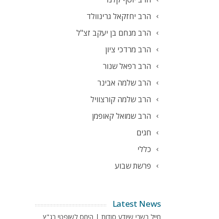
הרב יחזקאל גרינוולד
הרב מנחם בן יעקב זצ"ל
הרב מרדכי ציון
הרב רפאל שנור
הרב שלמה אבינר
הרב שלמה קורצוויל
הרב שמואל קאופמן
חגים
כללי
פרשת שבוע
Latest News
חייל בשבי שיודע סודות | היחס לשופטי בג"ץ