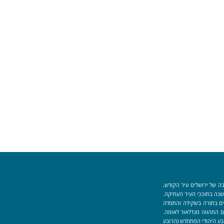
ה של ירושלים עיר הקודש,
וך למקום המקדש הוקמה לפני כ-40 שנה בתוככי העיר העתיקה.
למידים העוסקים בתורה בשקידה והתמדה
 המהווה מגדלאור לאומה.
בע היהודי המתחדש (הרובע