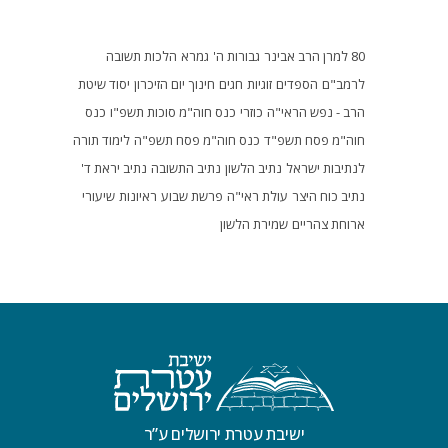
80 למרן הרב אבינר
גבורות ה'
גמרא
הלכות תשובה
לרמב"ם
הספדים
זוגיות
חגים
חינוך
יום הזיכרון
יסוד שיטת
הרב - נפש הראי"ה
כוזרי
כנס חוה"מ סוכות תשפ"ו
כנס
חוה"מ פסח תשפ"ד
כנס חוה"מ פסח תשפ"ה
לימוד תורה
לנתיבות ישראל
נתיב הלשון
נתיב התשובה
נתיב יראת ד'
נתיב כוח היצר
עולת ראי"ה
פרשת שבוע
ראיונות
שיעורי
ארוחת צהריים
שמירת הלשון
ישיבת עטרת ירושלים ע”ר