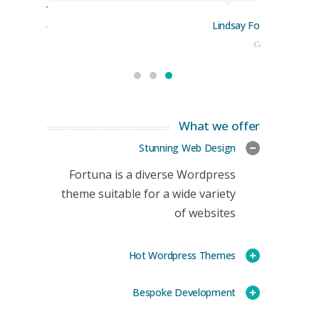
rge Stoner
Lindsay Ford
keting Manager
CEO
What we offer
Stunning Web Design
Fortuna is a diverse Wordpress
theme suitable for a wide variety
of websites
Hot Wordpress Themes
Bespoke Development