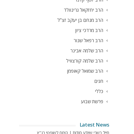
הרב יחזקאל גרינוולד
הרב מנחם בן יעקב זצ"ל
הרב מרדכי ציון
הרב רפאל שנור
הרב שלמה אבינר
הרב שלמה קורצוויל
הרב שמואל קאופמן
חגים
כללי
פרשת שבוע
Latest News
חייל בשבי שיודע סודות | היחס לשופטי בג"ץ