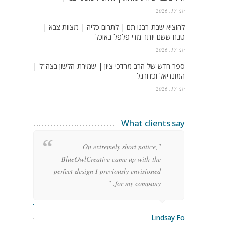
יוני 17, 2026
להוציא שבת רבנו תם | לתרום כליה | מצוות צבא |
טבח ששם יותר מדי פלפל באוכל
יוני 17, 2026
ספר חדש של הרב מרדכי ציון | שמירת הלשון בצה"ל |
המונדיאל וכדורגל
יוני 17, 2026
What clients say
g
"On extremely short notice,
h,
BlueOwlCreative came up with the
!"
perfect design I previously envisioned
for my company. "
rge Stoner
Lindsay Ford
keting Manager