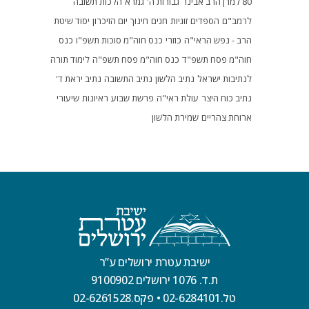
80 למרן הרב אבינר
גבורות ה'
גמרא
הלכות תשובה
לרמב"ם
הספדים
זוגיות
חגים
חינוך
יום הזיכרון
יסוד שיטת
הרב - נפש הראי"ה
כוזרי
כנס חוה"מ סוכות תשפ"ו
כנס
חוה"מ פסח תשפ"ד
כנס חוה"מ פסח תשפ"ה
לימוד תורה
לנתיבות ישראל
נתיב הלשון
נתיב התשובה
נתיב יראת ד'
נתיב כוח היצר
עולת ראי"ה
פרשת שבוע
ראיונות
שיעורי
ארוחת צהריים
שמירת הלשון
ישיבת עטרת ירושלים ע”ר
ת.ד. 1076 ירושלים 9100902
טל.02-6284101
•
פקס.02-6261528