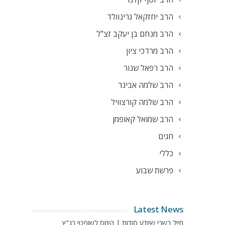
הרב יחזקאל גרינוולד
הרב מנחם בן יעקב זצ"ל
הרב מרדכי ציון
הרב רפאל שנור
הרב שלמה אבינר
הרב שלמה קורצוויל
הרב שמואל קאופמן
חגים
כללי
פרשת שבוע
Latest News
חייל בשבי שיודע סודות | היחס לשופטי בג"ץ