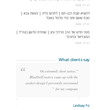
יוני 17, 2026
להוציא שבת רבנו תם | לתרום כליה | מצוות צבא |
טבח ששם יותר מדי פלפל באוכל
יוני 17, 2026
ספר חדש של הרב מרדכי ציון | שמירת הלשון בצה"ל |
המונדיאל וכדורגל
יוני 17, 2026
What clients say
g
"On extremely short notice,
h,
BlueOwlCreative came up with the
!"
perfect design I previously envisioned
for my company. "
rge Stoner
Lindsay Ford
keting Manager