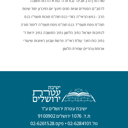
80 למרן הרב אבינר
גבורות ה'
גמרא
הלכות תשובה
לרמב"ם
הספדים
זוגיות
חגים
חינוך
יום הזיכרון
יסוד שיטת
הרב - נפש הראי"ה
כוזרי
כנס חוה"מ סוכות תשפ"ו
כנס
חוה"מ פסח תשפ"ד
כנס חוה"מ פסח תשפ"ה
לימוד תורה
לנתיבות ישראל
נתיב הלשון
נתיב התשובה
נתיב יראת ד'
נתיב כוח היצר
עולת ראי"ה
פרשת שבוע
ראיונות
שיעורי
ארוחת צהריים
שמירת הלשון
ישיבת עטרת ירושלים ע”ר
ת.ד. 1076 ירושלים 9100902
טל.02-6284101
•
פקס.02-6261528