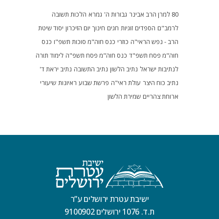
80 למרן הרב אבינר
גבורות ה'
גמרא
הלכות תשובה
לרמב"ם
הספדים
זוגיות
חגים
חינוך
יום הזיכרון
יסוד שיטת
הרב - נפש הראי"ה
כוזרי
כנס חוה"מ סוכות תשפ"ו
כנס
חוה"מ פסח תשפ"ד
כנס חוה"מ פסח תשפ"ה
לימוד תורה
לנתיבות ישראל
נתיב הלשון
נתיב התשובה
נתיב יראת ד'
נתיב כוח היצר
עולת ראי"ה
פרשת שבוע
ראיונות
שיעורי
ארוחת צהריים
שמירת הלשון
ישיבת עטרת ירושלים ע”ר
ת.ד. 1076 ירושלים 9100902