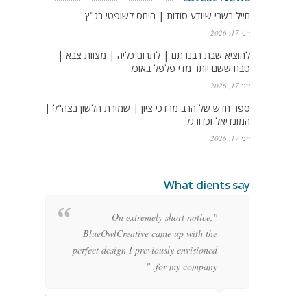
חייל בשבי שיודע סודות | היחס לשופטי בג"ץ
יוני 17, 2026
להוציא שבת רבנו תם | לתרום כליה | מצוות צבא |
טבח ששם יותר מדי פלפל באוכל
יוני 17, 2026
ספר חדש של הרב מרדכי ציון | שמירת הלשון בצה"ל |
המונדיאל וכדורגל
יוני 17, 2026
What clients say
g
"On extremely short notice,
h,
BlueOwlCreative came up with the
!"
perfect design I previously envisioned
for my company. "
rge Stoner