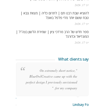
יוני 17, 2026
להוציא שבת רבנו תם | לתרום כליה | מצוות צבא |
טבח ששם יותר מדי פלפל באוכל
יוני 17, 2026
ספר חדש של הרב מרדכי ציון | שמירת הלשון בצה"ל |
המונדיאל וכדורגל
יוני 17, 2026
What clients say
g
"On extremely short notice,
h,
BlueOwlCreative came up with the
!"
perfect design I previously envisioned
for my company. "
rge Stoner
Lindsay Ford
keting Manager