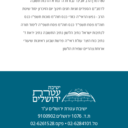
80 למרן הרב אבינר
גבורות ה'
גמרא
הלכות תשובה
לרמב"ם
הספדים
זוגיות
חגים
חינוך
יום הזיכרון
יסוד שיטת
הרב - נפש הראי"ה
כוזרי
כנס חוה"מ סוכות תשפ"ו
כנס
חוה"מ פסח תשפ"ד
כנס חוה"מ פסח תשפ"ה
לימוד תורה
לנתיבות ישראל
נתיב הלשון
נתיב התשובה
נתיב יראת ד'
נתיב כוח היצר
עולת ראי"ה
פרשת שבוע
ראיונות
שיעורי
ארוחת צהריים
שמירת הלשון
ישיבת עטרת ירושלים ע”ר
ת.ד. 1076 ירושלים 9100902
טל.02-6284101
•
פקס.02-6261528