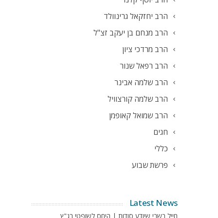
הרב יחזקאל גרינוולד
הרב מנחם בן יעקב זצ"ל
הרב מרדכי ציון
הרב רפאל שנור
הרב שלמה אבינר
הרב שלמה קורצוויל
הרב שמואל קאופמן
חגים
כללי
פרשת שבוע
Latest News
חייל בשבי שיודע סודות | היחס לשופטי בג"ץ