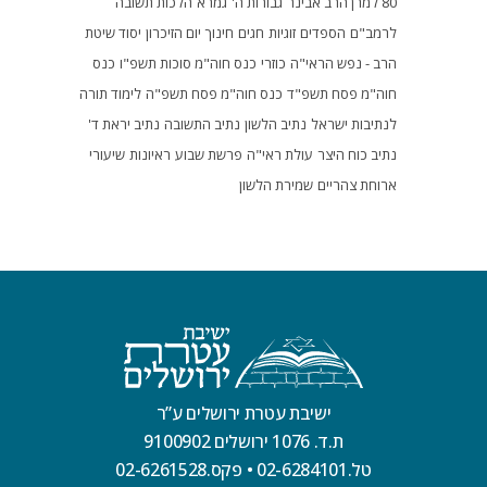
80 למרן הרב אבינר
גבורות ה'
גמרא
הלכות תשובה
לרמב"ם
הספדים
זוגיות
חגים
חינוך
יום הזיכרון
יסוד שיטת
הרב - נפש הראי"ה
כוזרי
כנס חוה"מ סוכות תשפ"ו
כנס
חוה"מ פסח תשפ"ד
כנס חוה"מ פסח תשפ"ה
לימוד תורה
לנתיבות ישראל
נתיב הלשון
נתיב התשובה
נתיב יראת ד'
נתיב כוח היצר
עולת ראי"ה
פרשת שבוע
ראיונות
שיעורי
ארוחת צהריים
שמירת הלשון
ישיבת עטרת ירושלים ע”ר
ת.ד. 1076 ירושלים 9100902
טל.02-6284101
•
פקס.02-6261528