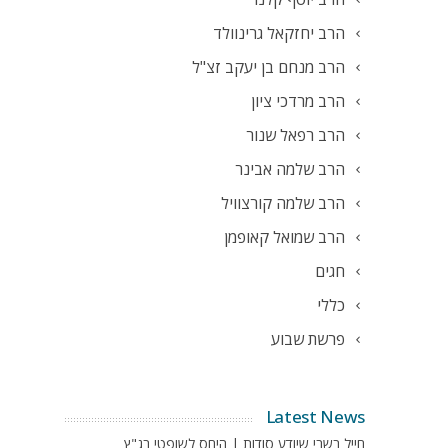
הרב יחזקאל גרינוולד
הרב מנחם בן יעקב זצ"ל
הרב מרדכי ציון
הרב רפאל שנור
הרב שלמה אבינר
הרב שלמה קורצוויל
הרב שמואל קאופמן
חגים
כללי
פרשת שבוע
Latest News
חייל בשבי שיודע סודות | היחס לשופטי בג"ץ