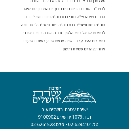
80 למרן הרב אבינר
גבורות ה'
גמרא
הלכות תשובה
לרמב"ם
הספדים
זוגיות
חגים
חינוך
יום הזיכרון
יסוד שיטת
הרב - נפש הראי"ה
כוזרי
כנס חוה"מ סוכות תשפ"ו
כנס
חוה"מ פסח תשפ"ד
כנס חוה"מ פסח תשפ"ה
לימוד תורה
לנתיבות ישראל
נתיב הלשון
נתיב התשובה
נתיב יראת ד'
נתיב כוח היצר
עולת ראי"ה
פרשת שבוע
ראיונות
שיעורי
ארוחת צהריים
שמירת הלשון
ישיבת עטרת ירושלים ע”ר
ת.ד. 1076 ירושלים 9100902
טל.02-6284101
•
פקס.02-6261528