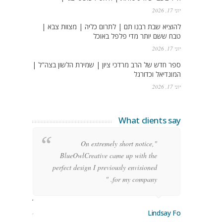
יוני 17, 2026
להוציא שבת רבנו תם | לתרום כליה | מצוות צבא |
טבח ששם יותר מדי פלפל באוכל
יוני 17, 2026
ספר חדש של הרב מרדכי ציון | שמירת הלשון בצה"ל |
המונדיאל וכדורגל
יוני 17, 2026
What clients say
g
"On extremely short notice,
h,
BlueOwlCreative came up with the
!"
perfect design I previously envisioned
for my company. "
rge Stoner
Lindsay Ford
keting Manager