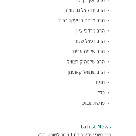
הרב יחזקאל גרינוולד
הרב מנחם בן יעקב זצ"ל
הרב מרדכי ציון
הרב רפאל שנור
הרב שלמה אבינר
הרב שלמה קורצוויל
הרב שמואל קאופמן
חגים
כללי
פרשת שבוע
Latest News
חייל בשבי שיודע סודות | היחס לשופטי בג"ץ