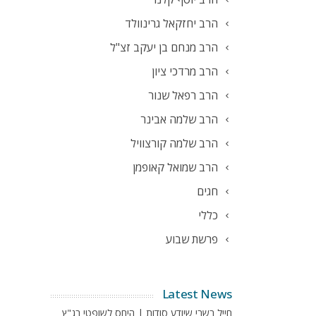
הרב יחזקאל גרינוולד
הרב מנחם בן יעקב זצ"ל
הרב מרדכי ציון
הרב רפאל שנור
הרב שלמה אבינר
הרב שלמה קורצוויל
הרב שמואל קאופמן
חגים
כללי
פרשת שבוע
Latest News
חייל בשבי שיודע סודות | היחס לשופטי בג"ץ