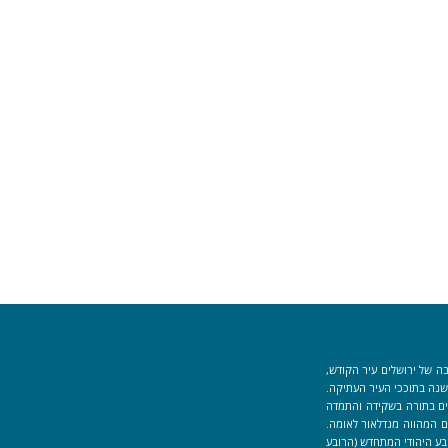
ה של ירושלים עיר הקודש,
וך למקום המקדש הוקמה לפני כ-40 שנה בתוככי העיר העתיקה.
למידים העוסקים בתורה בשקידה והתמדה
 המהווה מגדלאור לאומה.
בע היהודי המתחדש (הרובע