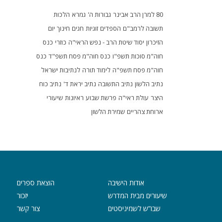
80 למרן הרב אבינר
גבורות ה'
גמרא
הלכות
תשובה לרמב"ם
הספדים
זוגיות
חגים
חינוך
יום
הזיכרון
יסוד שיטת הרב - נפש הראי"ה
כוזרי
כנס
חוה"מ סוכות תשפ"ו
כנס חוה"מ פסח תשפ"ד
כנס
חוה"מ פסח תשפ"ה
לימוד תורה
לנתיבות ישראל
נתיב הלשון
נתיב התשובה
נתיב יראת ד'
נתיב כוח
היצר
עולת ראי"ה
פרשת שבוע
ראיונות
שיעורי
ארוחת צהריים
שמירת הלשון
אודות הישיבה
הוצאת ספרים
שיעורים מבית המדרש
יזכור
שבו”ש לשמיניסטים
צור קשר