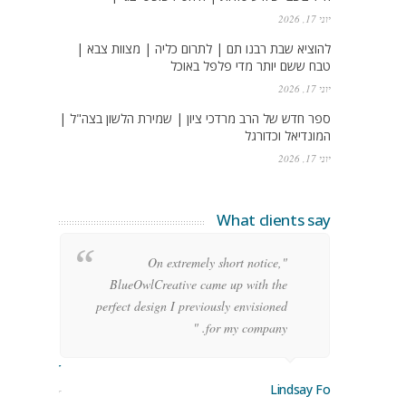
יוני 17, 2026
להוציא שבת רבנו תם | לתרום כליה | מצוות צבא |
טבח ששם יותר מדי פלפל באוכל
יוני 17, 2026
ספר חדש של הרב מרדכי ציון | שמירת הלשון בצה"ל |
המונדיאל וכדורגל
יוני 17, 2026
What clients say
g
"On extremely short notice,
h,
BlueOwlCreative came up with the
!"
perfect design I previously envisioned
for my company. "
rge Stoner
Lindsay Ford
keting Manager