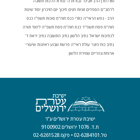
80 למרן הרב אבינר
גבורות ה'
גמרא
הלכות תשובה
לרמב"ם
הספדים
זוגיות
חגים
חינוך
יום הזיכרון
יסוד שיטת
הרב - נפש הראי"ה
כוזרי
כנס חוה"מ סוכות תשפ"ו
כנס
חוה"מ פסח תשפ"ד
כנס חוה"מ פסח תשפ"ה
לימוד תורה
לנתיבות ישראל
נתיב הלשון
נתיב התשובה
נתיב יראת ד'
נתיב כוח היצר
עולת ראי"ה
פרשת שבוע
ראיונות
שיעורי
ארוחת צהריים
שמירת הלשון
ישיבת עטרת ירושלים ע”ר
ת.ד. 1076 ירושלים 9100902
טל.02-6284101
•
פקס.02-6261528