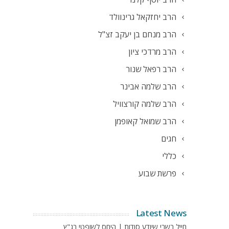
הרב יחזקאל גרינוולד
הרב מנחם בן יעקב זצ"ל
הרב מרדכי ציון
הרב רפאל שנור
הרב שלמה אבינר
הרב שלמה קורצוויל
הרב שמואל קאופמן
חגים
כללי
פרשת שבוע
Latest News
חייל בשבי שיודע סודות | היחס לשופטי בג"ץ