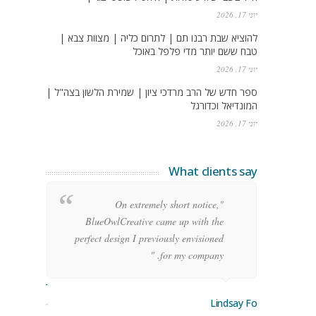
יוני 17, 2026
להוציא שבת רבנו תם | לתרום כליה | מצוות צבא |
טבח ששם יותר מדי פלפל באוכל
יוני 17, 2026
ספר חדש של הרב מרדכי ציון | שמירת הלשון בצה"ל |
המונדיאל וכדורגל
יוני 17, 2026
What clients say
g
"On extremely short notice,
h,
BlueOwlCreative came up with the
!"
perfect design I previously envisioned
for my company. "
rge Stoner
Lindsay Ford
keting Manager