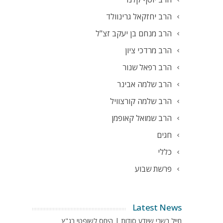
הרב יחזקאל גרינוולד
הרב מנחם בן יעקב זצ"ל
הרב מרדכי ציון
הרב רפאל שנור
הרב שלמה אבינר
הרב שלמה קורצוויל
הרב שמואל קאופמן
חגים
כללי
פרשת שבוע
Latest News
חייל בשבי שיודע סודות | היחס לשופטי בג"ץ