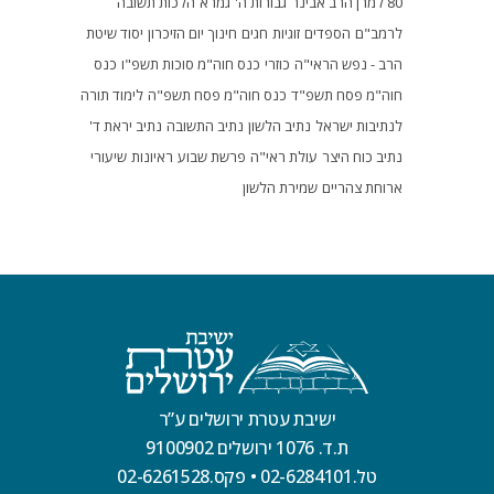
80 למרן הרב אבינר
גבורות ה'
גמרא
הלכות תשובה
לרמב"ם
הספדים
זוגיות
חגים
חינוך
יום הזיכרון
יסוד שיטת
הרב - נפש הראי"ה
כוזרי
כנס חוה"מ סוכות תשפ"ו
כנס
חוה"מ פסח תשפ"ד
כנס חוה"מ פסח תשפ"ה
לימוד תורה
לנתיבות ישראל
נתיב הלשון
נתיב התשובה
נתיב יראת ד'
נתיב כוח היצר
עולת ראי"ה
פרשת שבוע
ראיונות
שיעורי
ארוחת צהריים
שמירת הלשון
ישיבת עטרת ירושלים ע”ר
ת.ד. 1076 ירושלים 9100902
טל.02-6284101
•
פקס.02-6261528