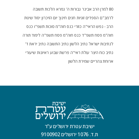
80 למרן הרב אבינר
גבורות ה'
גמרא
הלכות תשובה
לרמב"ם
הספדים
זוגיות
חגים
חינוך
יום הזיכרון
יסוד שיטת
הרב - נפש הראי"ה
כוזרי
כנס חוה"מ סוכות תשפ"ו
כנס
חוה"מ פסח תשפ"ד
כנס חוה"מ פסח תשפ"ה
לימוד תורה
לנתיבות ישראל
נתיב הלשון
נתיב התשובה
נתיב יראת ד'
נתיב כוח היצר
עולת ראי"ה
פרשת שבוע
ראיונות
שיעורי
ארוחת צהריים
שמירת הלשון
ישיבת עטרת ירושלים ע”ר
ת.ד. 1076 ירושלים 9100902