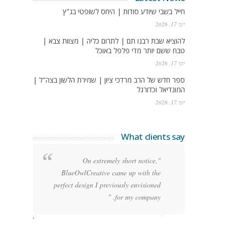
חייל בשבי שיודע סודות | היחס לשופטי בג"ץ
יוני 17, 2026
להוציא שבת רבנו תם | לתרום כליה | מצוות צבא |
טבח ששם יותר מדי פלפל באוכל
יוני 17, 2026
ספר חדש של הרב מרדכי ציון | שמירת הלשון בצה"ל |
המונדיאל וכדורגל
יוני 17, 2026
What clients say
g
"On extremely short notice,
h,
BlueOwlCreative came up with the
!"
perfect design I previously envisioned
for my company. "
rge Stoner