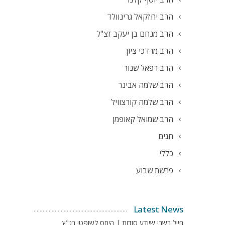
הרב יחזקאל גרינוולד
הרב מנחם בן יעקב זצ"ל
הרב מרדכי ציון
הרב רפאל שנור
הרב שלמה אבינר
הרב שלמה קורצוויל
הרב שמואל קאופמן
חגים
כללי
פרשת שבוע
Latest News
חייל בשבי שיודע סודות | היחס לשופטי בג"ץ