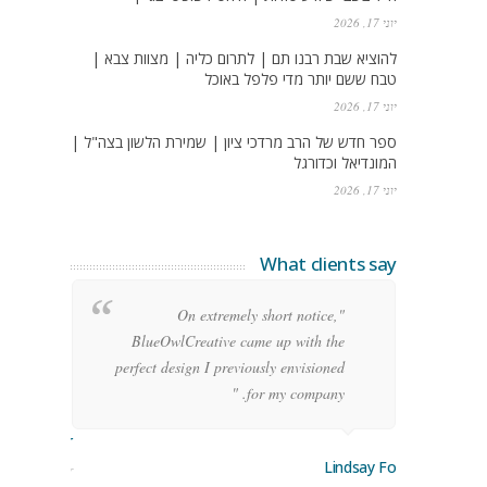
יוני 17, 2026
להוציא שבת רבנו תם | לתרום כליה | מצוות צבא |
טבח ששם יותר מדי פלפל באוכל
יוני 17, 2026
ספר חדש של הרב מרדכי ציון | שמירת הלשון בצה"ל |
המונדיאל וכדורגל
יוני 17, 2026
What clients say
g
"On extremely short notice,
h,
BlueOwlCreative came up with the
!"
perfect design I previously envisioned
for my company. "
rge Stoner
Lindsay Ford
keting Manager