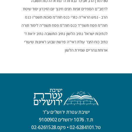
80 למרן הרב אבינר
גבורות ה'
גמרא
הלכות תשובה
לרמב"ם
הספדים
זוגיות
חגים
חינוך
יום הזיכרון
יסוד שיטת
הרב - נפש הראי"ה
כוזרי
כנס חוה"מ סוכות תשפ"ו
כנס
חוה"מ פסח תשפ"ד
כנס חוה"מ פסח תשפ"ה
לימוד תורה
לנתיבות ישראל
נתיב הלשון
נתיב התשובה
נתיב יראת ד'
נתיב כוח היצר
עולת ראי"ה
פרשת שבוע
ראיונות
שיעורי
ארוחת צהריים
שמירת הלשון
ישיבת עטרת ירושלים ע”ר
ת.ד. 1076 ירושלים 9100902
טל.02-6284101
•
פקס.02-6261528