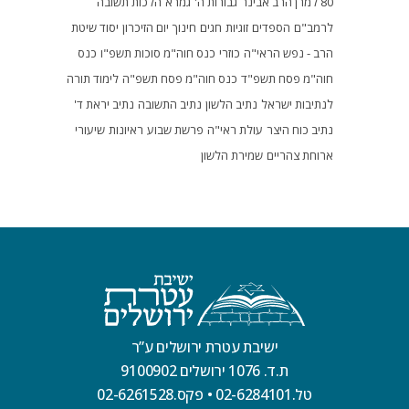
80 למרן הרב אבינר
גבורות ה'
גמרא
הלכות תשובה
לרמב"ם
הספדים
זוגיות
חגים
חינוך
יום הזיכרון
יסוד שיטת
הרב - נפש הראי"ה
כוזרי
כנס חוה"מ סוכות תשפ"ו
כנס
חוה"מ פסח תשפ"ד
כנס חוה"מ פסח תשפ"ה
לימוד תורה
לנתיבות ישראל
נתיב הלשון
נתיב התשובה
נתיב יראת ד'
נתיב כוח היצר
עולת ראי"ה
פרשת שבוע
ראיונות
שיעורי
ארוחת צהריים
שמירת הלשון
ישיבת עטרת ירושלים ע”ר
ת.ד. 1076 ירושלים 9100902
טל.02-6284101
•
פקס.02-6261528