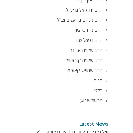
הרב יחזקאל גרינוולד
הרב מנחם בן יעקב זצ"ל
הרב מרדכי ציון
הרב רפאל שנור
הרב שלמה אבינר
הרב שלמה קורצוויל
הרב שמואל קאופמן
חגים
כללי
פרשת שבוע
Latest News
חייל בשבי שיודע סודות | היחס לשופטי בג"ץ