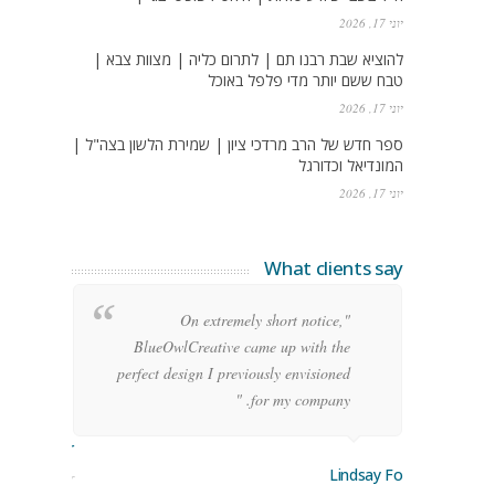
יוני 17, 2026
להוציא שבת רבנו תם | לתרום כליה | מצוות צבא |
טבח ששם יותר מדי פלפל באוכל
יוני 17, 2026
ספר חדש של הרב מרדכי ציון | שמירת הלשון בצה"ל |
המונדיאל וכדורגל
יוני 17, 2026
What clients say
g
"On extremely short notice,
h,
BlueOwlCreative came up with the
!"
perfect design I previously envisioned
for my company. "
rge Stoner
Lindsay Ford
keting Manager