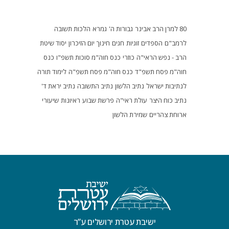
80 למרן הרב אבינר
גבורות ה'
גמרא
הלכות תשובה
לרמב"ם
הספדים
זוגיות
חגים
חינוך
יום הזיכרון
יסוד שיטת
הרב - נפש הראי"ה
כוזרי
כנס חוה"מ סוכות תשפ"ו
כנס
חוה"מ פסח תשפ"ד
כנס חוה"מ פסח תשפ"ה
לימוד תורה
לנתיבות ישראל
נתיב הלשון
נתיב התשובה
נתיב יראת ד'
נתיב כוח היצר
עולת ראי"ה
פרשת שבוע
ראיונות
שיעורי
ארוחת צהריים
שמירת הלשון
ישיבת עטרת ירושלים ע”ר