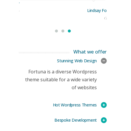
rge Stoner
Lindsay Ford
keting Manager
CEO
What we offer
Stunning Web Design
Fortuna is a diverse Wordpress
theme suitable for a wide variety
of websites
Hot Wordpress Themes
Bespoke Development