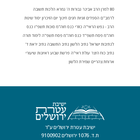
80 למרן הרב אבינר
גבורות ה'
גמרא
הלכות תשובה
לרמב"ם
הספדים
זוגיות
חגים
חינוך
יום הזיכרון
יסוד שיטת
הרב - נפש הראי"ה
כוזרי
כנס חוה"מ סוכות תשפ"ו
כנס
חוה"מ פסח תשפ"ד
כנס חוה"מ פסח תשפ"ה
לימוד תורה
לנתיבות ישראל
נתיב הלשון
נתיב התשובה
נתיב יראת ד'
נתיב כוח היצר
עולת ראי"ה
פרשת שבוע
ראיונות
שיעורי
ארוחת צהריים
שמירת הלשון
ישיבת עטרת ירושלים ע”ר
ת.ד. 1076 ירושלים 9100902