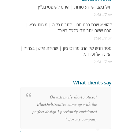
חייל בשבי שיודע סודות | היחס לשופטי בג"ץ
יוני 17, 2026
להוציא שבת רבנו תם | לתרום כליה | מצוות צבא |
טבח ששם יותר מדי פלפל באוכל
יוני 17, 2026
ספר חדש של הרב מרדכי ציון | שמירת הלשון בצה"ל |
המונדיאל וכדורגל
יוני 17, 2026
What clients say
g
"On extremely short notice,
h,
BlueOwlCreative came up with the
!"
perfect design I previously envisioned
for my company. "
rge Stoner